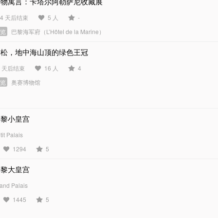
动物寓言：卡塔尔阿勒萨尼收藏展
54 天后结束
5 人
-
展览
巴黎海军府（L’Hôtel de la Marine）
雪松，地中海山顶的绿色王冠
8 天后结束
16 人
4
展览
奥赛博物馆
巴黎小皇宫
tit Palais
1294
5
巴黎大皇宫
and Palais
1445
5