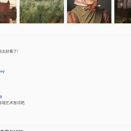
画太好看了!
ney
09
再现艺术形式吧