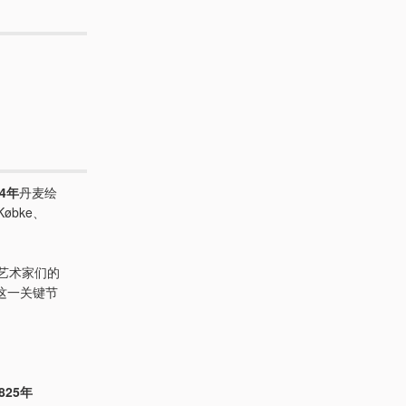
64年
丹麦绘
 Købke、
艺术家们的
这一关键节
1825年