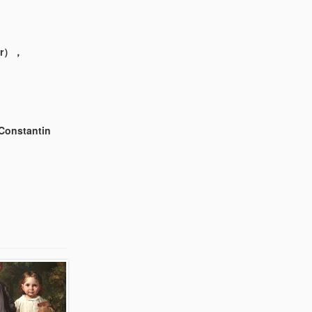
ir），
Constantin