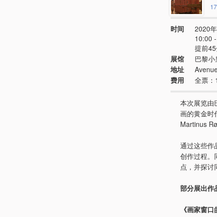
17
时间
2020年
10:00
提前4
展馆
巴黎小
地址
Avenue
费用
全票：
本次展览由
画的黄金时
Martinus
通过这些作
创作过程。
点，并探讨
部分展出作
《画家窗口的风景