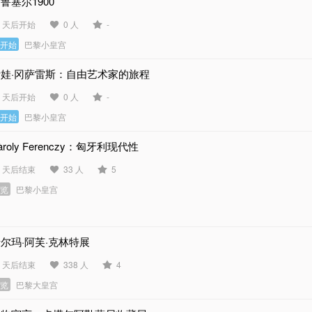
鲁塞尔1900
3 天后开始
0 人
-
未开始
巴黎小皇宫
伊娃·冈萨雷斯：自由艺术家的旅程
7 天后开始
0 人
-
未开始
巴黎小皇宫
àroly Ferenczy：匈牙利现代性
8 天后结束
33 人
5
展览
巴黎小皇宫
尔玛·阿芙·克林特展
1 天后结束
338 人
4
展览
巴黎大皇宫