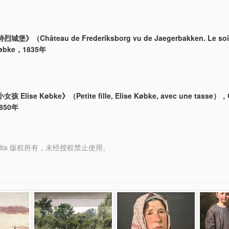
堡》（Château de Frederiksborg vu de Jaegerbakken. Le so
Købke，1835年
Elise Købke》（Petite fille, Elise Købke, avec une tasse），
850年
y Media 版权所有，未经授权禁止使用。