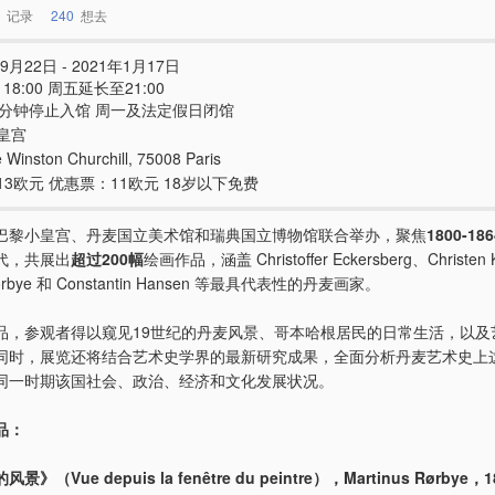
记录
240
想去
9月22日 - 2021年1月17日
 - 18:00 周五延长至21:00
5分钟停止入馆 周一及法定假日闭馆
皇宫
 Winston Churchill, 75008 Paris
13欧元 优惠票：11欧元 18岁以下免费
巴黎小皇宫、丹麦国立美术馆和瑞典国立博物馆联合举办，聚焦
1800-18
代，共展出
超过200幅
绘画作品，涵盖 Christoffer Eckersberg、Christen
 Rørbye 和 Constantin Hansen 等最具代表性的丹麦画家。
品，参观者得以窥见19世纪的丹麦风景、哥本哈根居民的日常生活，以及
同时，展览还将结合艺术史学界的最新研究成果，全面分析丹麦艺术史上
同一时期该国社会、政治、经济和文化发展状况。
品：
》（Vue depuis la fenêtre du peintre），Martinus Rørbye，