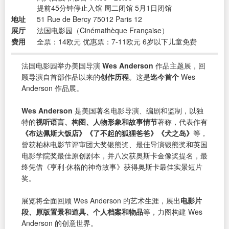
提前45分钟停止入馆 周二闭馆 5月1日闭馆
地址
51 Rue de Bercy 75012 Paris 12
展厅
法国电影园（Cinémathèque Française）
费用
全票：14欧元 优惠票：7-11欧元 6岁以下儿童免费
法国电影园举办美国导演
Wes Anderson
作品主题展，回
顾导演自首部作品以来的
创作历程
。这是
迄今首个
Wes
Anderson 作品展。
Wes Anderson
是美国著名电影导演、编剧和监制，以独
特的
视听语言、构图、人物形象和故事情节
著称，代表作有
《布达佩斯大饭店》《了不起的狐狸爸爸》《犬之岛》
等，
曾获柏林电影节评审团大奖银熊奖、最佳导演银熊奖和英国
电影学院奖最佳原创剧本，并八次获奥斯卡金像奖提名，最
终凭借《亨利·休格的神奇故事》获得奥斯卡最佳实景短片
奖。
展览将全面回顾 Wes Anderson 的艺术生涯，展出
电影片
段、原版置景和道具、个人档案和物品
等，力图构建 Wes
Anderson 的创意世界。