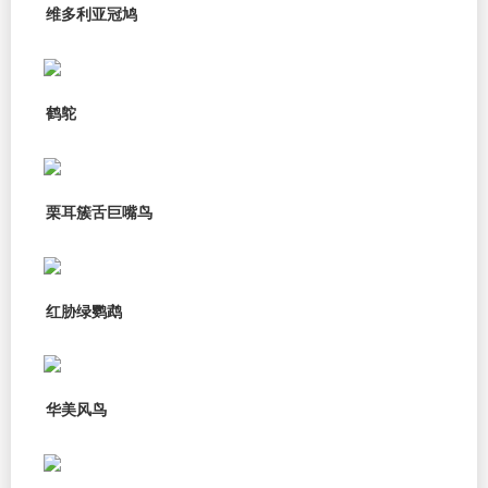
维多利亚冠鸠
鹤鸵
栗耳簇舌巨嘴鸟
红胁绿鹦鹉
华美风鸟