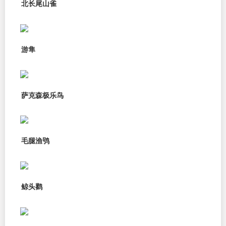
北长尾山雀
游隼
萨克森极乐鸟
毛腿渔鸮
鲸头鹳