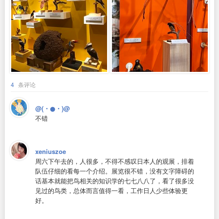
4
条评论
@(・●・)@
不错
xeniuszoe
周六下午去的，人很多，不得不感叹日本人的观展，排着
队伍仔细的看每一个介绍。展览很不错，没有文字障碍的
话基本就能把鸟相关的知识学的七七八八了，看了很多没
见过的鸟类，总体而言值得一看，工作日人少些体验更
好。