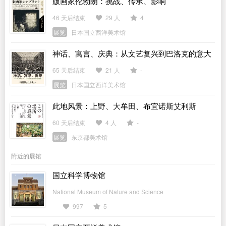
版画家伦勃朗：挑战、传承、影响
46 天后结束
29 人
4
展览
日本国立西洋美术馆
神话、寓言、庆典：从文艺复兴到巴洛克的意大
利宫廷与版画
65 天后结束
21 人
-
展览
日本国立西洋美术馆
此地风景：上野、大牟田、布宜诺斯艾利斯
60 天后结束
4 人
-
展览
东京都美术馆
附近的展馆
国立科学博物馆
National Museum of Nature and Science
997
5