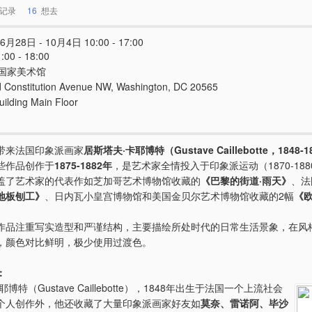
记录
16
想去
6月28日 - 10月4日 10:00 - 17:00
00 - 18:00
国家美术馆
d Constitution Avenue NW, Washington, DC 20565
uilding Main Floor
带来法国印象派画家
居斯塔夫·卡耶博特（Gustave Caillebotte，1848-1
些作品创作于
1875-1882年
，是艺术家全情投入于印象派运动（1870-18
盖了艺术家的代表作如芝加哥艺术博物馆收藏的
《巴黎的街道·雨天》
、法
地板刨工》
、日内瓦小皇宫博物馆和美国金贝尔艺术博物馆收藏的2幅
《
作品注重写实造型和严谨结构，主要描绘所处时代的日常生活景象，在风
，颜色对比鲜明，极少使用过渡色。
：
博特（Gustave Caillebotte），1848年出生于法国一个上流社会
个人创作外，他还收藏了大量印象派画家好友如
莫奈、雷诺阿、毕沙