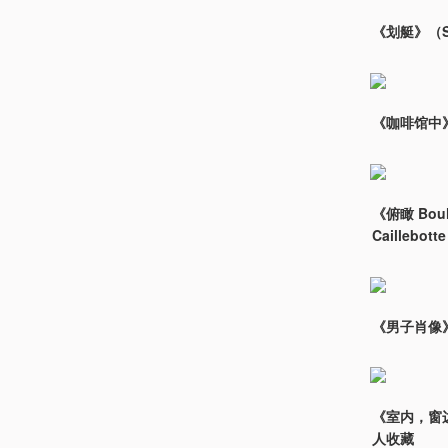
《划艇》（Sk
《咖啡馆中》（
《俯瞰 Boul
Caillebo
《男子肖像》，
《室内，窗边的妇
人收藏