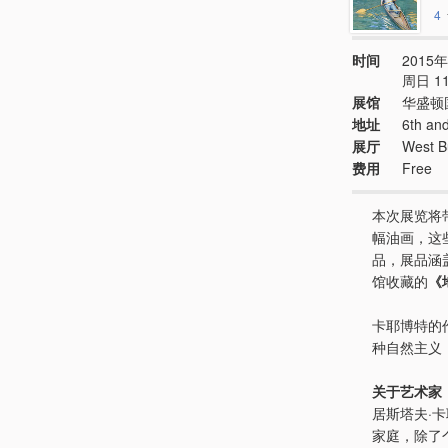
4
时间
2015年
周日 11:
展馆
华盛顿
地址
6th an
展厅
West B
费用
Free
本次展览将
幅油画，这
品，展品涵
馆收藏的
《
卡耶博特的
种自然主义
关于艺术家
居斯塔夫·卡耶
家庭，除了