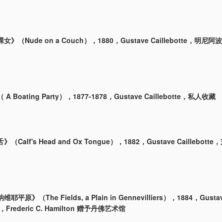
》（Nude on a Couch），1880，Gustave Caillebotte，明
 Boating Party），1877-1878，Gustave Caillebotte，私人收藏
Calf's Head and Ox Tongue），1882，Gustave Caillebot
平原》（The Fields, a Plain in Gennevilliers），1884，Gusta
te，Frederic C. Hamilton 赠予丹佛艺术馆