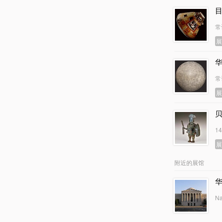
常
常
1
附近的展馆
Na