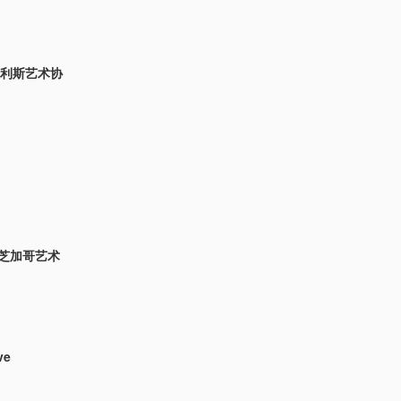
尼阿波利斯艺术协
te，芝加哥艺术
ve