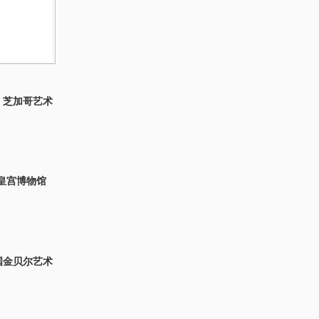
tte，芝加哥艺术
瓦小皇宫博物馆
e，美国金贝尔艺术