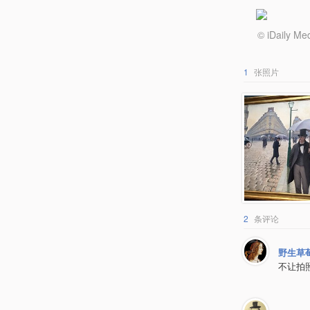
© iDail
1
张照片
2
条评论
野生草
不让拍