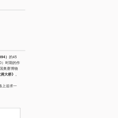
894）
的45
80）时期的作
国奥赛博物
欧洲大桥》
。
格上追求一