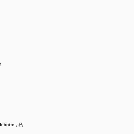
e
lebotte，私