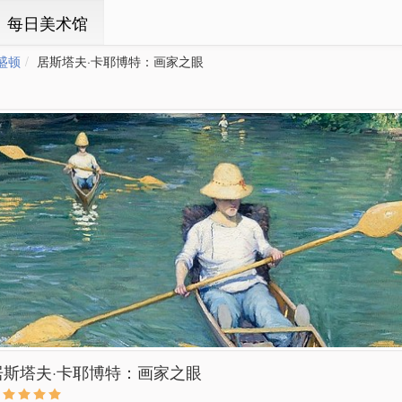
ㆍ每日美术馆
盛顿
居斯塔夫·卡耶博特：画家之眼
居斯塔夫·卡耶博特：画家之眼