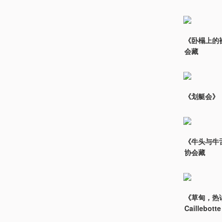
《卧榻上的裸女
会藏
《划艇会》（ A
《牛头与牛舌》（
协会藏
《草甸，热讷维耶
Caillebot