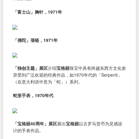
「富士山」胸针，1971年
「佛陀」项链，1971年
「独创主题」展区
介绍
宝格丽
珠宝中具有跨越东西方文化差
异受到广泛欢迎的经典作品，如1970年代的「Serpenti」
（在意大利语中意为「蛇」）系列。
蛇形手表，1970年代
「宝格丽40周年」展区
展出
宝格丽
以古罗马货币为灵感设
计的手表作品。