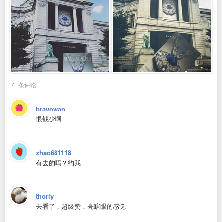
7
条评论
bravowan
恨钱少啊
zhao681118
有去的吗？约我
thorly
去看了，超级赞，亮瞎眼的感觉