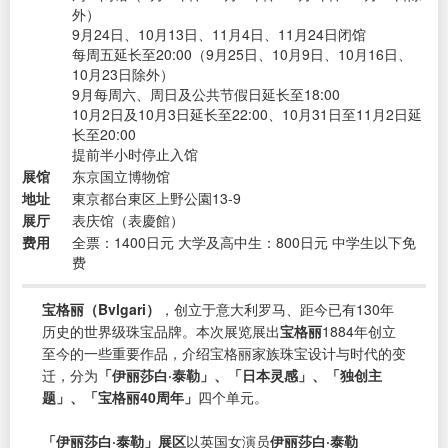
外）
9月24日、10月13日、11月4日、11月24日闭馆
每周五延长至20:00（9月25日、10月9日、10月16日、
10月23日除外）
9月每周六、周日及公共节假日延长至18:00
10月2日及10月3日延长至22:00、10月31日至11月2日延
长至20:00
提前半小时停止入馆
展馆
东京国立博物馆
地址
東京都台東区上野公園13-9
展厅
表庆馆（表慶館）
费用
全票：1400日元 大学及高中生：800日元 中学生以下免
费
宝格丽（Bvlgari）
，创立于意大利罗马、距今已有130年
历史的世界级珠宝品牌。本次展览展出
宝格丽
1884年创立
至今的一些重要作品，介绍宝格丽家族珠宝设计与时代的变
迁，分为
「伊丽莎白·泰勒」、「日本灵感」、「独创主
题」、「宝格丽40周年」
四个单元。
「伊丽莎白·泰勒」展区
以英国女演员
伊丽莎白·泰勒