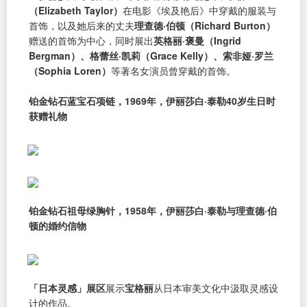
（Elizabeth Taylor）
在电影《埃及艳后》中穿戴的服装与
首饰，以及她后来的丈夫
理查德·伯顿（Richard Burton）
赠送的首饰为中心，同时展出
英格丽·褒曼（Ingrid
Bergman）、格蕾丝·凯莉（Grace Kelly）、索非娅·罗兰
（Sophia Loren）
等著名女演员曾穿戴的首饰。
铂金钻石蓝宝石项链，1969年，伊丽莎白·泰勒40岁生日时
获赠礼物
铂金钻石祖母绿胸针，1958年，伊丽莎白·泰勒与理查德·伯
顿的婚约信物
「日本灵感」展区
展示
宝格丽
从日本审美文化中汲取灵感设
计的作品。