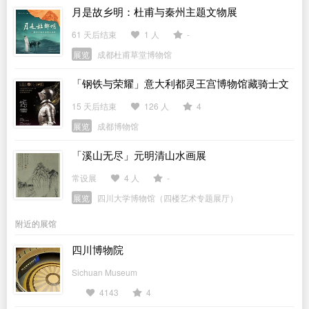
月是故乡明：杜甫与秦州主题文物展
61 天后结束
1 人
-
展览
成都杜甫草堂博物馆
「钢铁与荣耀」意大利都灵王宫博物馆藏骑士文
物展
15 天后结束
126 人
4
展览
成都博物馆
「溪山无尽」元明清山水画展
常设展
4 人
-
展览
四川大学博物馆（四楼艺术专题展厅）
附近的展馆
四川博物院
Sichuan Museum
4143
4