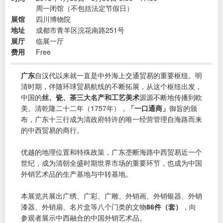
周一闭馆（不包括法定节假日）
展馆
四川博物院
地址
成都市青羊区浣花南路251号
展厅
临展一厅
费用
Free
广东
自汉代以来就一直是中外海上交通贸易的重要枢纽。明
清时期，伴随环球贸易航线的不断拓展，从这个枢纽出发，
中国的
丝、瓷、茶三大名产和工艺美术
源源不断地传播到欧
美。清乾隆二十二年（1757年），
「一口通商」
御旨的颁
布，广东十三行成为清政府特许的唯一经营管理自海路而来
的中西贸易的商行。
优越的地理位置和特殊政策，广东垄断海路中西贸易近一个
世纪，成为清朝全盛时期世界市场的重要环节，也成为中国
外销艺术品的生产基地与中转基地。
本展览共展出广绣、广彩、广雕、外销画、外销银器、外销
漆器、外销扇、名片盒等八个门类的文物
86件（套）
，向
参观者展示中西融合的中国外销艺术品。