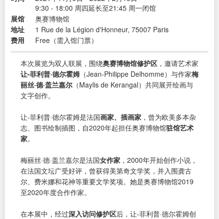
9:30 - 18:00 周四延长至21:45 周一闭馆
展馆
奥赛博物馆
地址
1 Rue de la Légion d'Honneur, 75007 Paris
费用
Free（需入馆门票）
本次展览为双人联展，围绕
奥赛博物馆修护区
，邀请艺术家
让-菲利普·德尔霍姆
（Jean-Philippe Delhomme）与作家
梅
丽丝·德·盖兰嘉尔
（Maylis de Kerangal）共同展开绘画与
文字创作。
让-菲利普·德尔霍姆是法国
画家、插画家
，曾为欧美多本杂
志、图书绘制插图，自2020年起担任奥赛博物馆
驻馆艺术
家
。
梅丽丝·德·盖兰嘉尔是法国
女作家
，2000年开始创作小说，
在法国文坛广受好评，曾获得美第奇文学奖，并入围龚古
尔、费米娜和花神等重要文学奖项。她是奥赛博物馆2019
至2020年度合作作家。
在本展中，经过
深入访问修护区
后，让-菲利普·德尔霍姆创