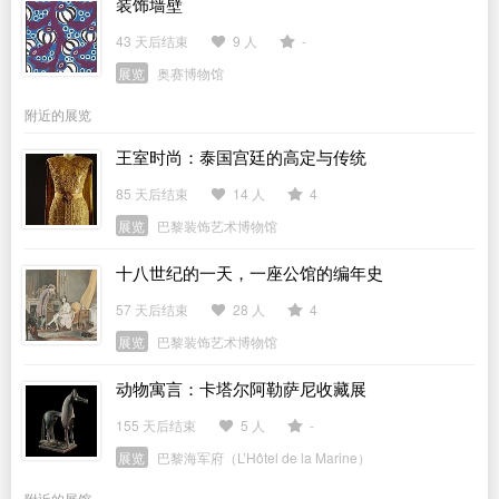
装饰墙壁
43 天后结束
9 人
-
展览
奥赛博物馆
附近的展览
王室时尚：泰国宫廷的高定与传统
85 天后结束
14 人
4
展览
巴黎装饰艺术博物馆
十八世纪的一天，一座公馆的编年史
57 天后结束
28 人
4
展览
巴黎装饰艺术博物馆
动物寓言：卡塔尔阿勒萨尼收藏展
155 天后结束
5 人
-
展览
巴黎海军府（L’Hôtel de la Marine）
附近的展馆