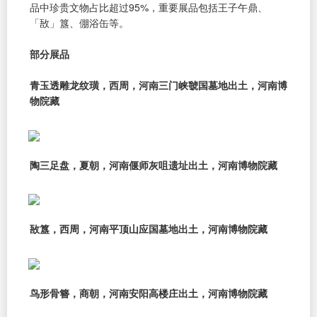
品中珍贵文物占比超过95%，重要展品包括王子午鼎、
「敔」簋、倗浴缶等。
部分展品
青玉透雕龙纹璜，西周，河南三门峡虢国墓地出土，河南博
物院藏
陶三足盘，夏朝，河南偃师灰咀遗址出土，河南博物院藏
敔簋，西周，河南平顶山应国墓地出土，河南博物院藏
鸟形骨簪，商朝，河南安阳高楼庄出土，河南博物院藏