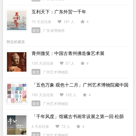
互利天下：广东外贸一千年
70 天后结束
191 人
4
展览
广东省博物馆
附近的展览
青州微笑：中国古青州佛造像艺术展
135 天后结束
57 人
4
展览
广州艺术博物院
「五色万象·观色十二月」广州艺术博物院藏中国
传统色主题作品展
195 天后结束
102 人
4
展览
广州艺术博物院
「千年风度」馆藏古书画常设展之第一回·松荫
4 天后结束
72 人
4
展览
广州艺术博物院