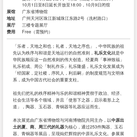
10月1日至8日延长开放至18:00，10月9日闭馆
展馆
广东省博物馆
地址
广州天河区珠江新城珠江东路2号（冼村路口）
展厅
三楼专题展厅
费用
Free（需预约）
「乐者，天地之和也；礼者，天地之序也」，中华民族的祖
先认为秩序与和谐是天地运行的自然准则，
礼乐文化
就是中
华民族顺应这一自然准则的伟大创造。经夏商「事神致福」
礼乐初成、周公「制礼作乐」礼乐隆盛，礼乐文化发展成为
「经国家，定社稷，序民人，利后嗣」的制度规范与文明体
系，成为中国古代社会的重要支柱。
祖先们把礼的秩序精神与乐的和谐精神贯彻于政治、经济、
社会生活等各个领域，并且「使形下之器，启示着形上之
道」，陶器、玉石器、青铜器等礼器应运而生。
本次展览由广东省博物馆与河南博物院共同主办，以
中原出
土的夏、商、周三代的礼器
为核心，通过253件陶器、玉石
器、青铜器等展品，呈现灿烂辉煌的中原礼乐文化。参展展