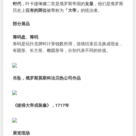
时代
，叶卡捷琳娜二世是俄罗斯帝国的
女皇
，他们是俄罗斯
历史上
仅有的两位
被尊称为
「大帝」
的统治者。
部分展品
筹码盘、筹码
筹码是玩扑克牌时计算钱数所用，游戏结束后兑换成现金，
有圆形、长方形、椭圆形等，分别代表不同的价值。
吊坠，俄罗斯莫斯科法贝热公司作品
《彼得大帝戎装像》，1717年
展览现场