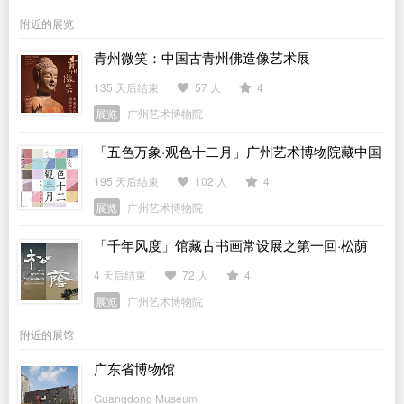
附近的展览
青州微笑：中国古青州佛造像艺术展
135 天后结束
57 人
4
展览
广州艺术博物院
「五色万象·观色十二月」广州艺术博物院藏中国
传统色主题作品展
195 天后结束
102 人
4
展览
广州艺术博物院
「千年风度」馆藏古书画常设展之第一回·松荫
4 天后结束
72 人
4
展览
广州艺术博物院
附近的展馆
广东省博物馆
Guangdong Museum