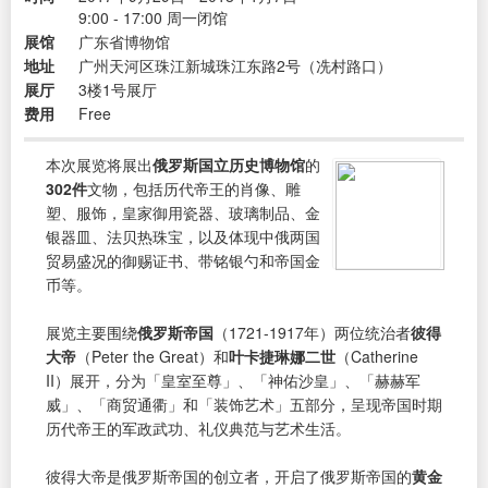
9:00 - 17:00 周一闭馆
展馆
广东省博物馆
地址
广州天河区珠江新城珠江东路2号（冼村路口）
展厅
3楼1号展厅
费用
Free
本次展览将展出
俄罗斯国立历史博物馆
的
302件
文物，包括历代帝王的肖像、雕
塑、服饰，皇家御用瓷器、玻璃制品、金
银器皿、法贝热珠宝，以及体现中俄两国
贸易盛况的御赐证书、带铭银勺和帝国金
币等。
展览主要围绕
俄罗斯帝国
（1721-1917年）两位统治者
彼得
大帝
（Peter the Great）和
叶卡捷琳娜二世
（Catherine
II）展开，分为「皇室至尊」、「神佑沙皇」、「赫赫军
威」、「商贸通衢」和「装饰艺术」五部分，呈现帝国时期
历代帝王的军政武功、礼仪典范与艺术生活。
彼得大帝是俄罗斯帝国的创立者，开启了俄罗斯帝国的
黄金