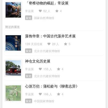
「脊椎动物的崛起」常设展
常设展
62 人
4
展览
国家自然博物馆
附近的展览
藻饰华章：中国古代藻井艺术展
139 天后结束
26 人
5
展览
北京古代建筑博物馆
神仓文化历史展
常设展
155 人
4
展览
北京古代建筑博物馆
心游万仞：蒲松龄与《聊斋志异》
常设展
166 人
4
展览
中国国家博物馆