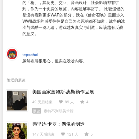
的「枪」，其历史、交互、音画设计、社会影响都有讲
到，作为一个免费的展览，内容足够丰富了。 比较遗憾的
是没有看到更多WAR的部分，我在《使命召唤》里面步入
WWII战场的感受往往是自己怎么死的都不知道，战争的冰
冷与残酷一览无遗，游戏越发真实与刺激，应该越有反战
的意义。
tepschai
虽然布展很用心，但实在没啥内容。
附近的展览
美国画家詹姆斯·惠斯勒作品展
49 天后结束
89 人
4
展览
泰特不列颠美术馆
弗里达·卡罗：偶像的制造
147 天后结束
121 人
5