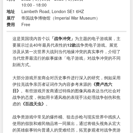
10:00 - 18:00
地址
Lambeth Road, London SE1 6HZ
展厅
帝国战争博物馆（Imperial War Museum）
费用
Free
这是英国境内首个以
「战争冲突」
为主题的电子游戏展，主
要展示过去40年最具代表性的
12款
战争类电子游戏。展览
涉及从第一次世界大战到当代地缘冲突的真实事件，介绍了
当代世界最流行的叙事媒体「电子游戏」对战争冲突的不同
刻画方式。
大部分游戏开发商会对历史事件进行深入的研究，例如采用
伊拉克战争亲历者证词作为内容参考来源的
《费卢杰六
日》
。有些游戏开发商通过特殊的图像风格表达当代社会对
战争的态度，例如用卡通风格的表现手法处理战争创伤和焦
虑的
《百战天虫》
。
战争类游戏中常见的爆炸桶、狙击步枪与现实世界中残疾人
使用的假肢和难民物品将一同展出，通过将镜头视角从宏大
的英雄叙事转向普通人的受难经历，拓宽参观者对战争类游