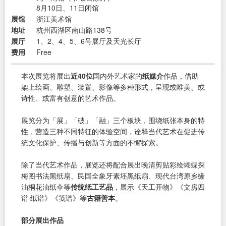
8月10日、11日闭馆
展馆
浙江美术馆
地址
杭州西湖区南山路138号
展厅
1、2、4、5、6号展厅及天光长厅
费用
Free
本次展览将展出
近40位
国内外艺术家的
纸媒介
作品，借助
架上绘画、雕塑、装置、影像等多种形式，呈现或唯美、或
诗性、或富有创意的艺术作品。
展览分为「展」「破」「融」三个板块，围绕纸张本身的特
性，营造三种不同特征的体验空间，诠释当代艺术在促进传
统文化保护、传播与创新等方面的不懈探索。
除了当代艺术作品，展览还将配合展出晚清剪贴彩绘蝴蝶探
梅图书法黑纸扇、民国全象牙素坯黑纸扇、现代台湾原乡缘
油桐花油纸伞等
传统纸工艺品
，展示《天工开物》《文房四
谱·纸谱》《笺谱》等
古籍善本
。
部分展出作品