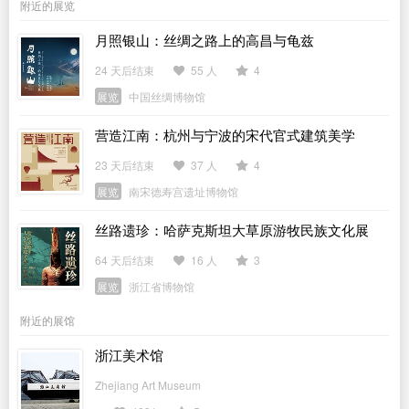
附近的展览
月照银山：丝绸之路上的高昌与龟兹
24 天后结束
55 人
4
展览
中国丝绸博物馆
营造江南：杭州与宁波的宋代官式建筑美学
23 天后结束
37 人
4
展览
南宋德寿宫遗址博物馆
丝路遗珍：哈萨克斯坦大草原游牧民族文化展
64 天后结束
16 人
3
展览
浙江省博物馆
附近的展馆
浙江美术馆
Zhejiang Art Museum