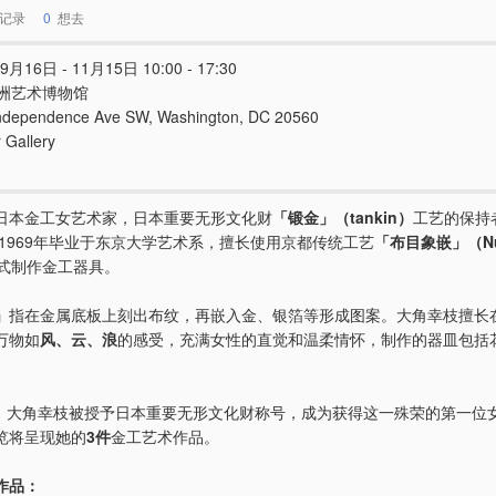
记录
0
想去
9月16日 - 11月15日 10:00 - 17:30
洲艺术博物馆
ndependence Ave SW, Washington, DC 20560
 Gallery
日本金工女艺术家，日本重要无形文化财
「锻金」（tankin）
工艺的保持
，1969年毕业于东京大学艺术系，擅长使用京都传统工艺
「布目象嵌」（Nu
式制作金工器具。
」
指在金属底板上刻出布纹，再嵌入金、银箔等形成图案。大角幸枝擅长
万物如
风、云、浪
的感受，充满女性的直觉和温柔情怀，制作的器皿包括
7月，大角幸枝被授予日本重要无形文化财称号，成为获得这一殊荣的第一位
览将呈现她的
3件
金工艺术作品。
作品：