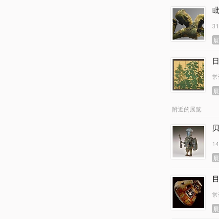
3
常
附近的展览
1
常