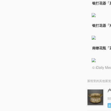
银打花器「
银打花器「海
南镣花瓶「
© iDail
展馆里的其他展览
5