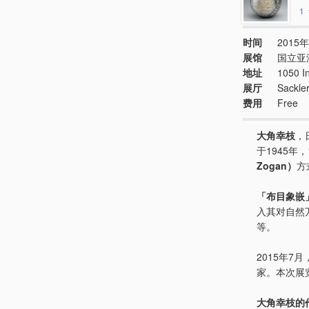
1
时间
2015年
展馆
国立亚
地址
1050 I
展厅
Sackler
费用
Free
大角幸枝
，
于1945年
Zogan）
方
「布目象嵌
入其对自然
等。
2015年
家。本次展
大角幸枝的