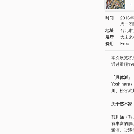
4
时间
2016年
周一闭
地址
台北市
展厅
大未来
费用
Free
本次展览将
通过重现1
「具体派」
Yoshih
川、松谷武
关于艺术家
前川強
（T
有丰富的肌
溅滴、染渍