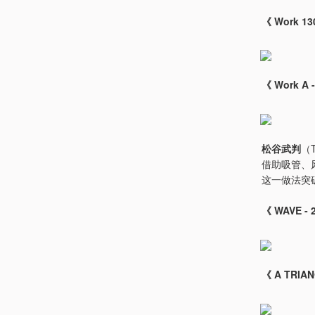
《 Work 
《 Work A
松谷武判
（
借助吸管、
这一做法突
《 WAVE 
《 A TRI