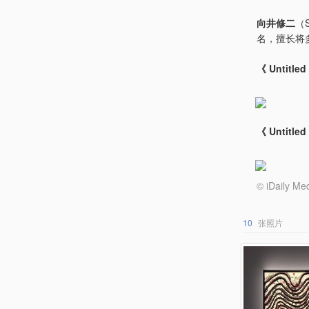
向井修二
（
名，擅长将
《 Untitl
《 Untitl
© iDail
10
张照片