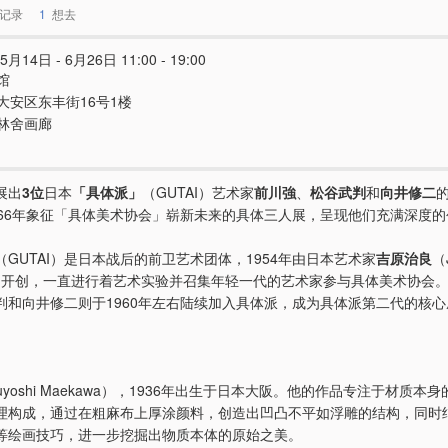
记录
1
想去
5月14日 - 6月26日 11:00 - 19:00
馆
大安区东丰街16号1楼
林舍画廊
展出
3位
日本
「具体派」
（GUTAI）艺术家
前川強
、
松谷武判
和
向井修二
966年象征「具体美术协会」崭新未来的具体三人展，呈现他们充满深度
（GUTAI）是日本战后的前卫艺术团体，1954年由日本艺术家
吉原治良
（J
ara）开创，一直进行着艺术实验并召集年轻一代的艺术家参与具体美术协会
判和向井修二则于1960年左右陆续加入具体派，成为具体派第二代的核心
suyoshi Maekawa），1936年出生于日本大阪。他的作品专注于材质本
理构成，通过在粗麻布上厚涂颜料，创造出凹凸不平如浮雕的结构，同时
等绘画技巧，进一步挖掘出物质本体的原始之美。