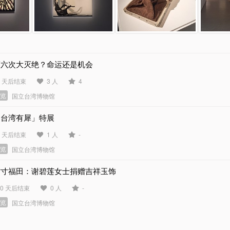
第六次大灭绝？命运还是机会
7 天后结束
3 人
4
展览
国立台湾博物馆
「台湾有犀」特展
7 天后结束
1 人
-
展览
国立台湾博物馆
方寸福田：谢碧莲女士捐赠吉祥玉饰
50 天后结束
0 人
-
展览
国立台湾博物馆