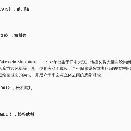
130919》，前川強
 - 39》，前川強
Takesada Matsutani），1937年出生于日本大阪。他擅长将大量白胶
风扇或吹风机等工具，使胶液凝固成膜，产生膨胀爆裂或者压扁的褶皱等
破绘画概念的局限，开启介于平面与立体之间的想象可能。
- 2001》，松谷武判
ANGLE 》，松谷武判