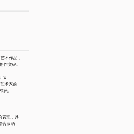
的艺术作品，
的创作突破。
iro
。艺术家前
成员。
身的表现，具
结合泼洒、