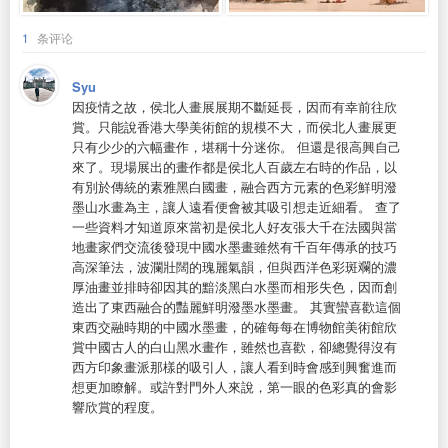
1
条评论
Syu
因疫情之故，侯北人畫展展期不斷延長，因而有幸前往欣
賞。只能說香港大學美術館的規模不大，而侯北人畫展更
只有少少的六幅畫作，堪稱十分迷你。 但還是很高興自己
來了。現場展出的畫作都是侯北人百歲左右時的作品，以
有別於傳統的素雅黑白國畫，融合西方元素的色彩鮮明潑
墨山水畫為主，讓人遠看便會被其吸引想走近細看。 查了
一些資料才知道原來當初是侯北人好友張大千在法國與當
地畫家們交流後發現中國水墨畫雖然有千百年傳承的技巧
高深筆法，波瀾壯闊的瑰麗氣韻，但與西洋色彩斑斕的濃
厚油畫並排時卻因其的黯淡黑白水墨而相形失色，因而創
造出了東西融合的豔麗鮮明潑墨水墨畫。 其實蠻喜歡這個
東西交融時期的中國水墨畫，的確每每在博物館美術館欣
賞中國古人的白山黑水畫作，雖然也喜歡，卻總覺得沒有
西方印象畫派那樣的吸引人，讓人看到時會感到興奮進而
想更加瞭解。或許對門外人來說，第一眼的色彩真的會影
響欣賞的程度。