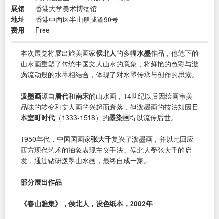
展馆
香港大学美术博物馆
地址
香港中西区半山般咸道90号
费用
Free
本次展览将展出旅美画家
侯北人
的多幅
水墨
作品，他笔下的
山水画重塑了传统中国文人山水的意象，将鲜艳的色彩与漩
涡流动般的水墨相结合，体现了对水墨传承与创作的思索。
泼墨画
源自
唐代
和
南宋
的山水画，14世纪以后因绘画审美
品味的转变和文人画的兴起而衰落，但泼墨画的技法却因
日
本室町时代
（1333-1518）的
墨染画
得以流传后世。
1950年代，中国国画家
张大千
复兴了泼墨画，并以此回应
西方现代艺术的抽象表现主义手法。侯北人受张大千的启
发，通过钻研泼墨山水画，最终自成一家。
部分展出作品
《春山雅集》，侯北人，设色纸本，2002年