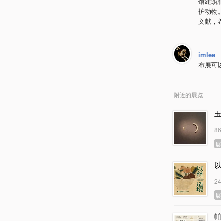
馆建筑
护动物
文献，
imlee
布展可
附近的展览
8
2