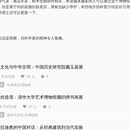
很气派，展品丰富，标本也都制作精良，希望越来越多的人可以通过这个博物馆
。但是展厅内的设施比较老旧，展板也缺少养护，有些地方的科普介绍还在引用
希望之后可以更新一下。
以说是简陋，但科学家的精神令人敬佩。
玉文化与中华文明：中国历史研究院藏玉器展
6 天后结束
50 人
5
展览
中国考古博物馆
以丝造境：清华大学艺术博物馆藏织绣书画展
48 天后结束
47 人
4
展览
清华大学艺术博物馆
帕拉迪奥的中国对话：从经典建筑到当代实验