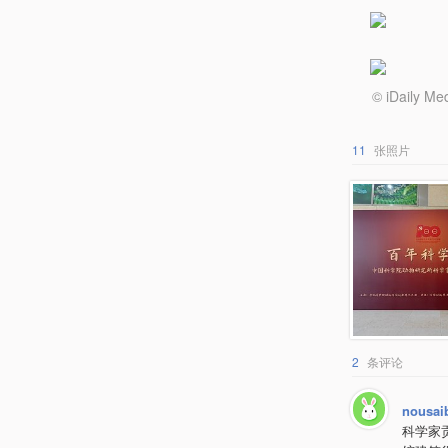
© iDail
11
张照片
2
条评论
nousai
科学家