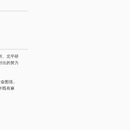
所、北平研
付出的努力
发奋图强」
中既有麻