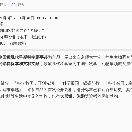
记录
29
想去
9月3日 - 11月30日 9:00 - 16:00
馆
朝阳区北辰西路1号院5号
物博物馆（地下一层展厅）
40元（需预约）
中国近现代早期科学家事迹
为主题，展出来自京师大学堂、静生生物调查
的
珍稀标本和文档文献
，致敬几代科学家为中国生物学、动物学领域发展
个部分：「科学救国，开创先河」「科学报国，砥砺前行」「科技兴国，
，追求卓越」，许多展品为首次公开亮相，部分标本已有近百年历史，其
口虾蛄等生活中常见的动物，也有
大熊猫、朱鹮
等珍稀的保护动物。