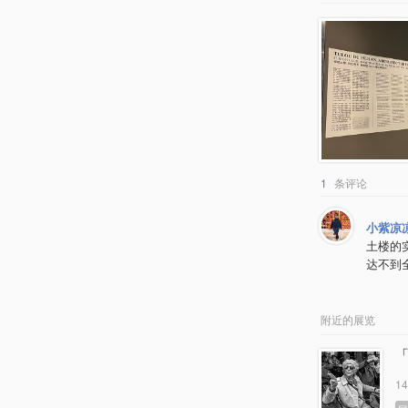
1
条评论
小紫凉
土楼的
达不到
附近的展览
1