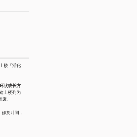
的土楼「
活化
环状或长方
福建土楼列为
荒废。
」修复计划，
。