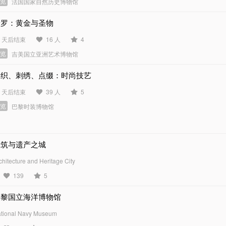
展览
法国国家自然历史博物馆
新罗：黄金与圣物
3 天后结束
16 人
4
展览
吉美国立亚洲艺术博物馆
编织、刺绣、点缀：时尚技艺
1 天后结束
39 人
5
展览
巴黎时装博物馆
建筑与遗产之城
chitecture and Heritage City
139
5
巴黎国立海洋博物馆
tional Navy Museum