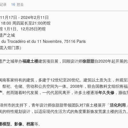
记录
16
想去
11月17日 - 2024年2月11日
 - 18:00 周四延长至21:00闭馆
 1月1日、12月25日闭馆
遗产之城
e du Trocadéro et du 11 Novembre, 75116 Paris
e（需入馆门票）
遗产之城举办
福建土楼
建筑项目展，回顾设计师
徐甜甜
自2020年起开展
。
闽南客家特有的建筑，多建于12世纪至20世纪。建筑以土质为主，外观呈
、祭祀、仓储、劳动和公共空间为一体。2008年，联合国教科文组织将
产
。然而随着时代发展，一代代居民离开，许多土楼逐渐
年久失修
，濒临
，在漳州市的支持下，青年设计师徐甜甜带领团队对7座土楼展开「
活化利用
筑的特性规划设计，以适应现代生活方式的角度重新焕发荒废土楼的活力
楼模型、影像、档案
等。