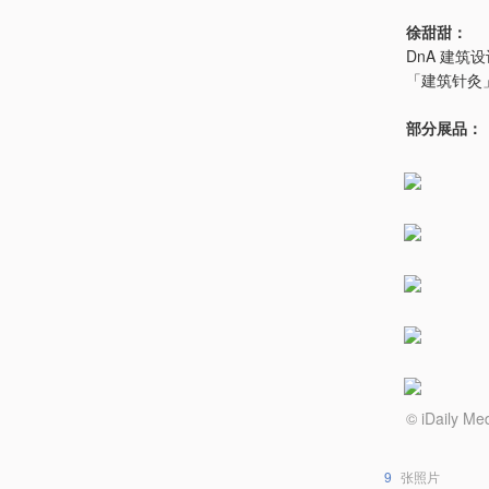
徐甜甜：
DnA 建
「建筑针灸
部分展品：
© iDail
9
张照片