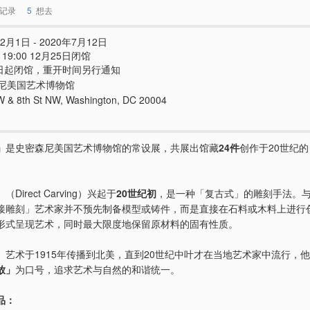
记录
5
想去
2月1日 - 2020年7月12日
 - 19:00 12月25日闭馆
4日起闭馆，重开时间另行通知
尼美国艺术博物馆
W & 8th St NW, Washington, DC 20004
」
是史密森尼美国艺术博物馆的常设展，共展出馆藏
24件
创作于20世纪
Direct Carving）兴起于
20世纪初
，是一种「复古式」的雕刻手法。
接雕刻」艺术家并不预先制备模型或铸件，而是直接在石料或木料上进行
形式呈现艺术，同时最大限度地保留原材料的固有性质。
」艺术于1915年传播到北美，直到20世纪中叶才在当地艺术家中流行，
放」
为口号，追求艺术与自然的和谐统一。
品：