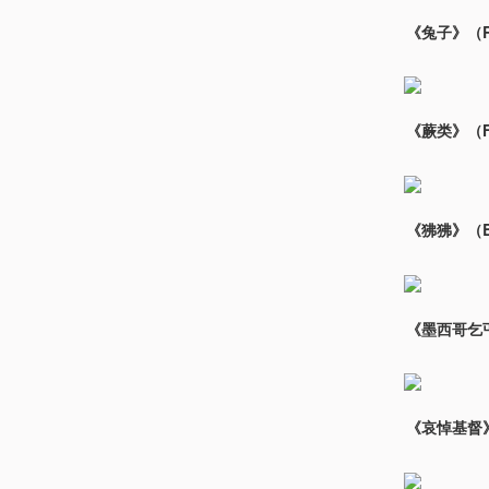
《兔子》（Rab
《蕨类》（Fe
《狒狒》（Bab
《墨西哥乞丐》
《哀悼基督》（P