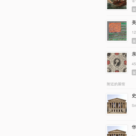
常
1
4
附近的展馆
Sm