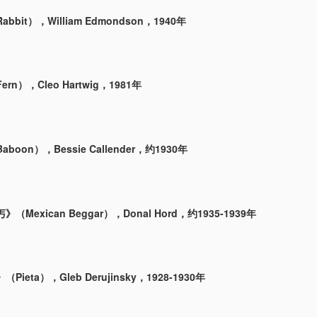
bit），William Edmondson，1940年
rn），Cleo Hartwig，1981年
oon），Bessie Callender，约1930年
（Mexican Beggar），Donal Hord，约1935-1939年
ieta），Gleb Derujinsky，1928-1930年