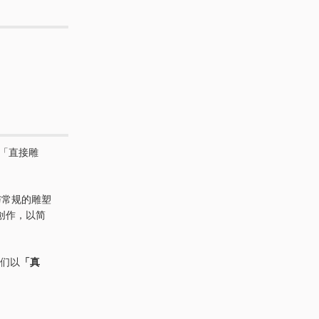
的「直接雕
与常规的雕塑
创作，以简
他们以
「真