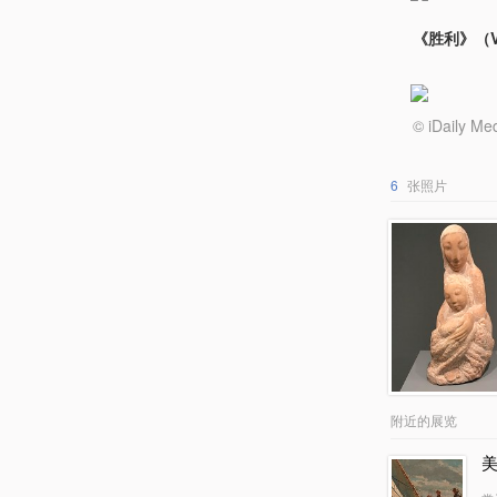
《胜利》（Vic
© iDail
6
张照片
附近的展览