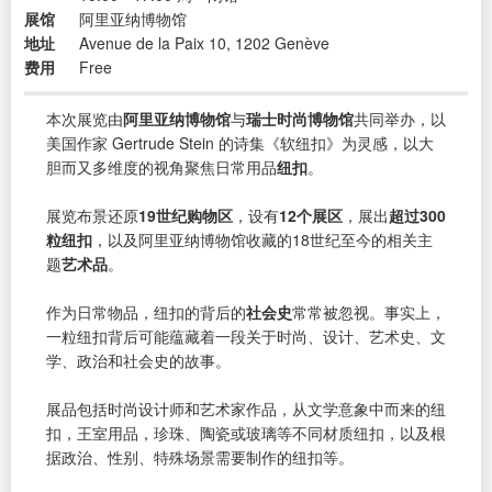
展馆
阿里亚纳博物馆
地址
Avenue de la Paix 10, 1202 Genève
费用
Free
本次展览由
阿里亚纳博物馆
与
瑞士时尚博物馆
共同举办，以
美国作家 Gertrude Stein 的诗集《软纽扣》为灵感，以大
胆而又多维度的视角聚焦日常用品
纽扣
。
展览布景还原
19世纪购物区
，设有
12个展区
，展出
超过300
粒纽扣
，以及阿里亚纳博物馆收藏的18世纪至今的相关主
题
艺术品
。
作为日常物品，纽扣的背后的
社会史
常常被忽视。事实上，
一粒纽扣背后可能蕴藏着一段关于时尚、设计、艺术史、文
学、政治和社会史的故事。
展品包括时尚设计师和艺术家作品，从文学意象中而来的纽
扣，王室用品，珍珠、陶瓷或玻璃等不同材质纽扣，以及根
据政治、性别、特殊场景需要制作的纽扣等。