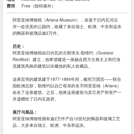
费用
Free（除特展外）
阿里亚纳博物馆（Ariana Museum），坐落于日内瓦河沿
岸一处优美的公园内，收藏了来自瑞士、欧洲、中东和远东
的陶器和玻璃品逾2万件。
历史：
阿里亚纳博物馆由日内瓦的古斯塔夫·勒维约（Gustave
Revilliod）建立，他希望建造一座融合西方古典主义和巴洛
克建筑风格的建筑以珍藏他的私人收藏品。
这座宏伟的建筑建于1877-1884年间，毗邻万国宫——联合
国欧洲总部，勒维约以自己母亲的名字阿里亚纳（Ariana）
命名了这座建筑。之后，他将这座建筑与其它房产和资产一
并遗赠给了日内瓦政府。
展厅与展品：
阿里亚纳博物馆拥有逾2万件产自12世纪的陶器和玻璃工艺
品，大多来自瑞士、欧洲、中东和远东。