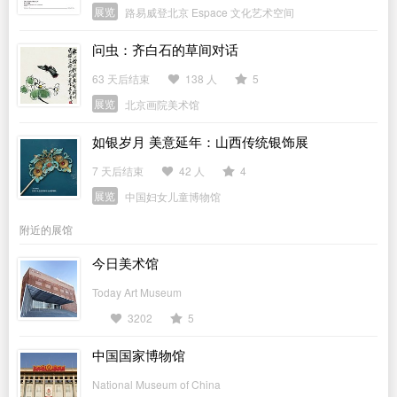
展览
路易威登北京 Espace 文化艺术空间
问虫：齐白石的草间对话
63 天后结束
138 人
5
展览
北京画院美术馆
如银岁月 美意延年：山西传统银饰展
7 天后结束
42 人
4
展览
中国妇女儿童博物馆
附近的展馆
今日美术馆
Today Art Museum
3202
5
中国国家博物馆
National Museum of China