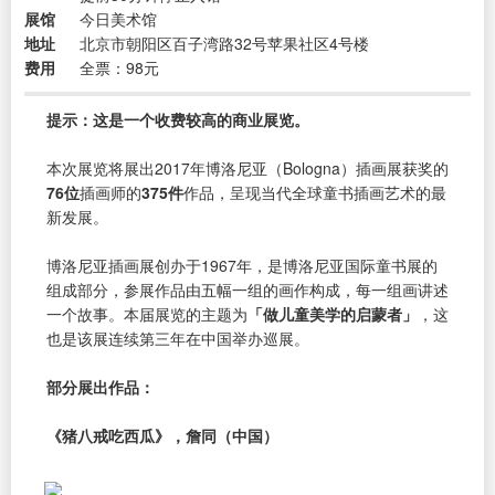
展馆
今日美术馆
地址
北京市朝阳区百子湾路32号苹果社区4号楼
费用
全票：98元
提示：这是一个收费较高的商业展览。
本次展览将展出2017年博洛尼亚（Bologna）插画展获奖的
76位
插画师的
375件
作品，呈现当代全球童书插画艺术的最
新发展。
博洛尼亚插画展创办于1967年，是博洛尼亚国际童书展的
组成部分，参展作品由五幅一组的画作构成，每一组画讲述
一个故事。本届展览的主题为
「做儿童美学的启蒙者」
，这
也是该展连续第三年在中国举办巡展。
部分展出作品：
《猪八戒吃西瓜》，詹同（中国）