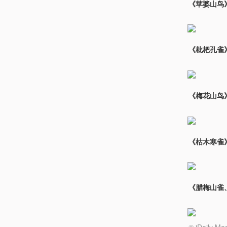
《苹婆山鸟
《枇杷孔雀
《梅花山鸟
《枯木寒雀
《腊梅山雀