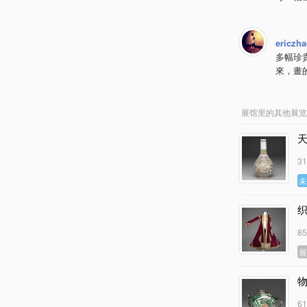
ericzh
多幅珍
來，畫
展馆里的其他展览
3
8
6