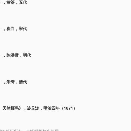
》，黄筌，五代
》，崔白，宋代
》，陈洪绶，明代
》，朱耷，清代
、天竺橿鸟》，迹见泷，明治四年（1871）