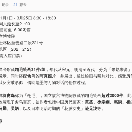
记录
21
想去
1月1日 - 3月25日 8:30 - 18:30
六延长至21:00
提前至16:00闭馆
宫博物院
士林区至善路二段221号
区（202、212）
e（需入馆门票）
展出馆藏
翎毛绘画31件/组
，年代从宋元、明清至近代，分为「果熟来禽」
展示。同时搭配
禽鸟的写真照片
一并展出，通过绘画与照片对比，感受历
以及突破形似，借助笔墨与万物对话的创作过程。
惯将
禽鸟
称为「翎毛」，国立故宫博物院收藏的翎毛绘画
超过2000件
。此
地展现了禽鸟百态，创作者包括中国历代画家：
黄筌、徐崇嗣、惠崇、崔
马麟、吴炳
，以及日本明治时期的「花蹊女史」
迹见泷
等。
品