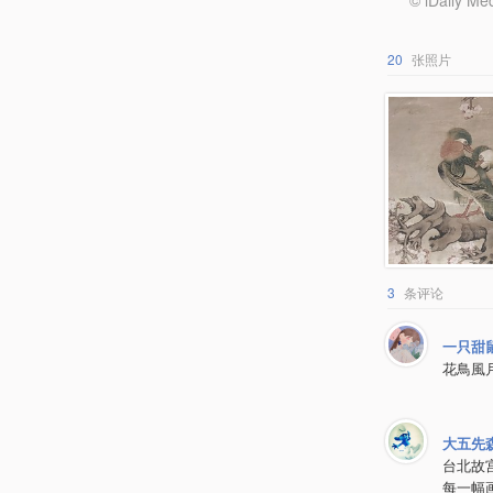
© iDail
20
张照片
3
条评论
一只甜
花鳥風
大五先
台北故
每一幅