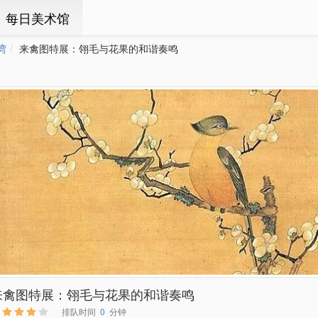
ㆍ每日美术馆
湾
来禽图特展：翎毛与花果的和谐奏鸣
来禽图特展：翎毛与花果的和谐奏鸣
排队时间
0
分钟