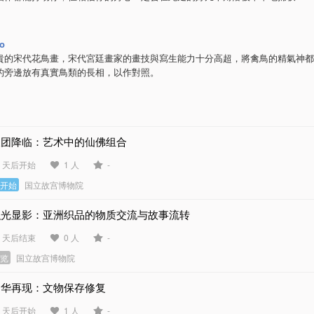
ao
貴的宋代花鳥畫，宋代宮廷畫家的畫技與寫生能力十分高超，將禽鳥的精氣神都
的旁邊放有真實鳥類的長相，以作對照。
天团降临：艺术中的仙佛组合
1 天后开始
1 人
-
未开始
国立故宫博物院
织光显影：亚洲织品的物质交流与故事流转
5 天后结束
0 人
-
展览
国立故宫博物院
物华再现：文物保存修复
1 天后开始
1 人
-