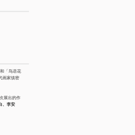
和「鸟语花
代画家缜密
次展出的作
白、李安