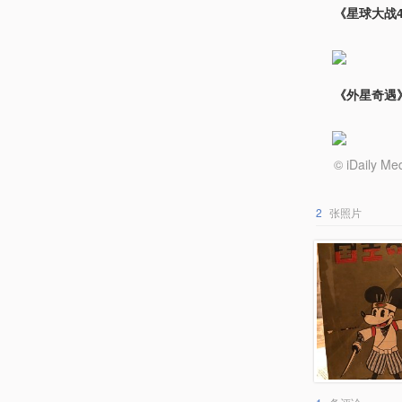
《星球大战4
《外星奇遇》（
© iDail
2
张照片