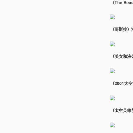
《The Bea
《哥斯拉》
《美女和液
《2001太空
《太空英雄芭