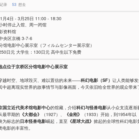
记录
53
想去
1月4日 - 3月25日 11:00 - 18:30
小时停止入馆、周一闭馆
影资料馆
央区京橋 3-7-6
分馆电影中心展示室（フィルムセンター展示室）
250日元 大学生：130日元 高中生以下免费
地点位于京桥区分馆电影中心展示室
穿越时空、地球毁灭、难以置信的未来——
科幻电影（SF）
让人类能够发
其中超离现实世界的故事情节与影像画面，今天依旧给全世界的观众带来
京国立近代美术馆电影中心
的馆藏，介绍
科幻与怪兽电影
从小众支流逐渐
从最早期的
《大都会》
（1927）、
《金刚》
（1933）开始，到1954年以
映为标志的
日本怪兽电影
崛起，直至
《星球大战》
掀起的全球性科幻电影
类电影的丰富性。