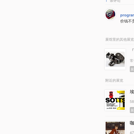
1
条评论
progra
价钱不
展馆里的其他展览
常
附近的展览
5
4