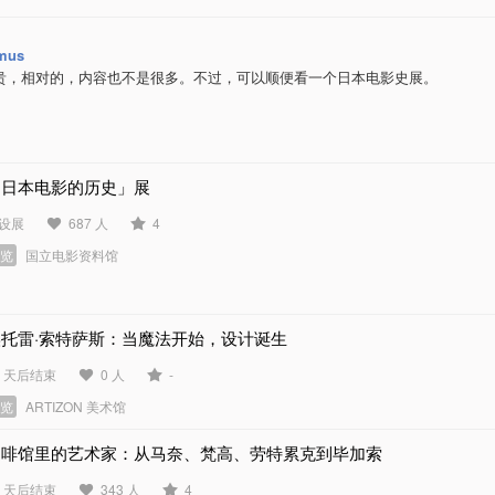
mus
贵，相对的，内容也不是很多。不过，可以顺便看一个日本电影史展。
「日本电影的历史」展
设展
687 人
4
展览
国立电影资料馆
埃托雷·索特萨斯：当魔法开始，设计诞生
8 天后结束
0 人
-
展览
ARTIZON 美术馆
咖啡馆里的艺术家：从马奈、梵高、劳特累克到毕加索
7 天后结束
343 人
4