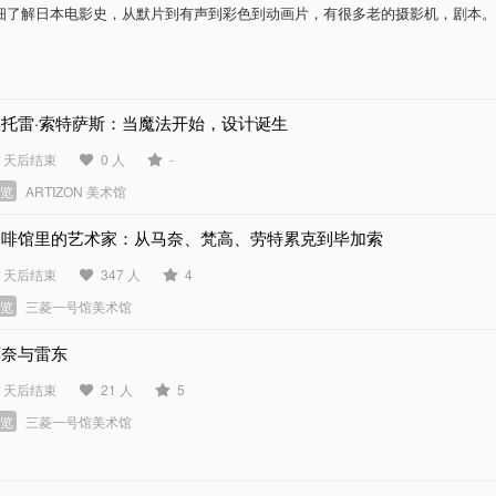
细了解日本电影史，从默片到有声到彩色到动画片，有很多老的摄影机，剧本。
埃托雷·索特萨斯：当魔法开始，设计诞生
6 天后结束
0 人
-
展览
ARTIZON 美术馆
咖啡馆里的艺术家：从马奈、梵高、劳特累克到毕加索
5 天后结束
347 人
4
展览
三菱一号馆美术馆
莫奈与雷东
5 天后结束
21 人
5
展览
三菱一号馆美术馆