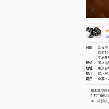
62
时间
常设展 
提前3
年底年
展馆
国立电
地址
東京都中
展厅
展示室
费用
全票：
在国立电影
5.8万张电
本、摄影机