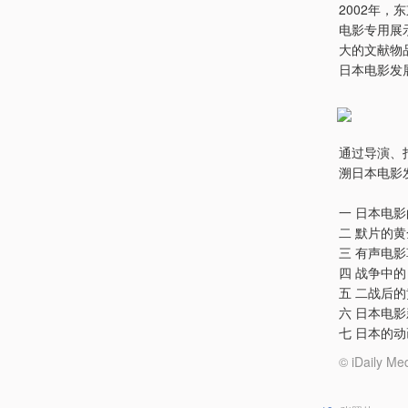
2002年，东京
电影专用展
大的文献物
日本电影发
通过导演、
溯日本电影
一 日本电影
二 默片的黄
三 有声电影
四 战争中的
五 二战后的
六 日本电影
七 日本的
© iDail