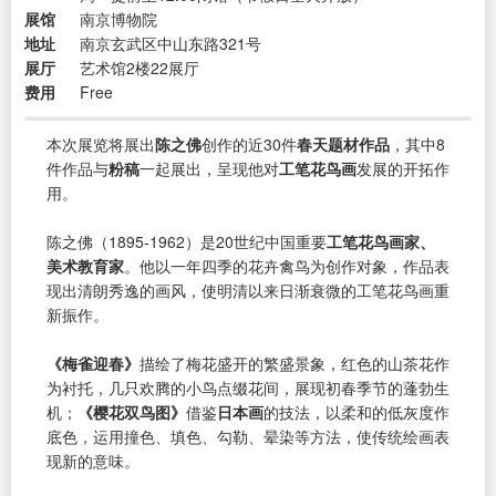
展馆
南京博物院
地址
南京玄武区中山东路321号
展厅
艺术馆2楼22展厅
费用
Free
本次展览将展出
陈之佛
创作的近30件
春天题材作品
，其中8
件作品与
粉稿
一起展出，呈现他对
工笔花鸟画
发展的开拓作
用。
陈之佛（1895-1962）是20世纪中国重要
工笔花鸟画家、
美术教育家
。他以一年四季的花卉禽鸟为创作对象，作品表
现出清朗秀逸的画风，使明清以来日渐衰微的工笔花鸟画重
新振作。
《梅雀迎春》
描绘了梅花盛开的繁盛景象，红色的山茶花作
为衬托，几只欢腾的小鸟点缀花间，展现初春季节的蓬勃生
机；
《樱花双鸟图》
借鉴
日本画
的技法，以柔和的低灰度作
底色，运用撞色、填色、勾勒、晕染等方法，使传统绘画表
现新的意味。