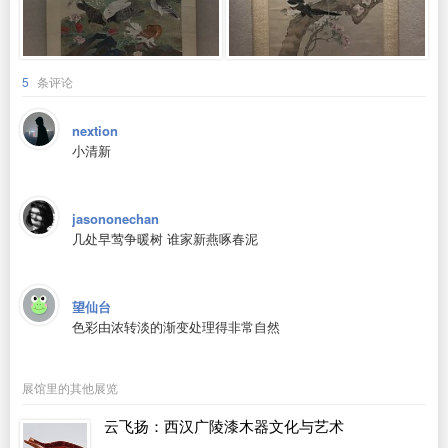
5
条评论
nextion
小清新
jasononechan
几处早莺争暖树 谁家新燕啄春泥
望仙台
色彩由浓转淡的渐变处理得非常自然
展馆里的其他展览
云飞扬：西汉广陵漆木器文化与艺术