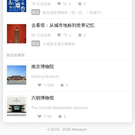
78 天后结束
32 人
5
展览
南京城墙博物馆（负一层、一层展厅）
去看塔：从城市地标到世界记忆
60 天后结束
76 人
5
展览
大报恩寺遗址博物馆
附近的展馆
南京博物院
Nanjing Museum
11568
5
六朝博物馆
The Oriental Metropolitan Museum
1742
5
© 2015 - 2026
iMuseum
.