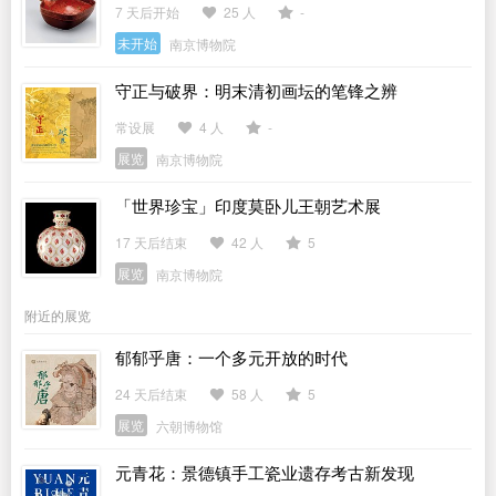
7 天后开始
25 人
-
未开始
南京博物院
守正与破界：明末清初画坛的笔锋之辨
常设展
4 人
-
展览
南京博物院
「世界珍宝」印度莫卧儿王朝艺术展
17 天后结束
42 人
5
展览
南京博物院
附近的展览
郁郁乎唐：一个多元开放的时代
24 天后结束
58 人
5
展览
六朝博物馆
元青花：景德镇手工瓷业遗存考古新发现