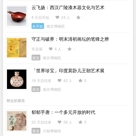
云飞扬：西汉广陵漆木器文化与艺术
8 天后开始
24 人
-
未开始
南京博物院
守正与破界：明末清初画坛的笔锋之辨
常设展
4 人
-
展览
南京博物院
「世界珍宝」印度莫卧儿王朝艺术展
18 天后结束
42 人
5
展览
南京博物院
附近的展览
郁郁乎唐：一个多元开放的时代
25 天后结束
58 人
5
展览
六朝博物馆