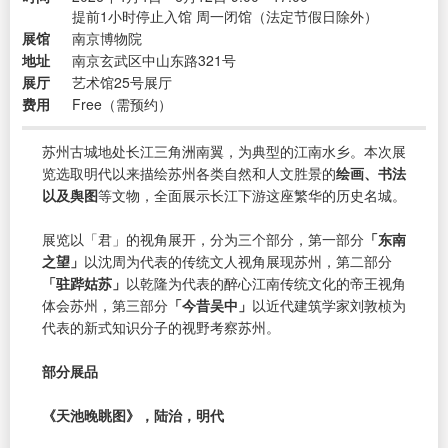
提前1小时停止入馆 周一闭馆（法定节假日除外）
展馆
南京博物院
地址
南京玄武区中山东路321号
展厅
艺术馆25号展厅
费用
Free（需预约）
苏州古城地处长江三角洲南翼，为典型的江南水乡。本次展
览选取明代以来描绘苏州各类自然和人文胜景的
绘画、书法
以及舆图
等文物，全面展示长江下游这座繁华的历史名城。
展览以「君」的视角展开，分为三个部分，第一部分
「东南
之望」
以沈周为代表的传统文人视角展现苏州，第二部分
「驻跸姑苏」
以乾隆为代表的醉心江南传统文化的帝王视角
体会苏州，第三部分
「今昔吴中」
以近代建筑学家刘敦桢为
代表的新式知识分子的视野考察苏州。
部分展品
《天池晚眺图》，陆治，明代