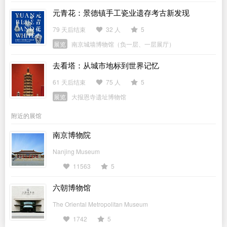
元青花：景德镇手工瓷业遗存考古新发现
79 天后结束
32 人
5
展览
南京城墙博物馆（负一层、一层展厅）
去看塔：从城市地标到世界记忆
61 天后结束
75 人
5
展览
大报恩寺遗址博物馆
附近的展馆
南京博物院
Nanjing Museum
11563
5
六朝博物馆
The Oriental Metropolitan Museum
1742
5