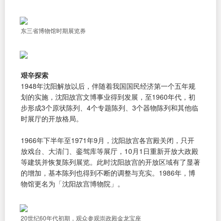
东三省博物馆时期展览券
艰辛探索
1948年沈阳解放以后，伴随着我国国民经济第一个五年规
划的实施，沈阳故宫文博事业得到发展，至1960年代，初
步形成3个原状陈列、4个专题陈列、3个器物陈列和其他临
时展厅的开放格局。
1966年下半年至1971年9月，沈阳故宫各宫殿关闭，只开
放戏台、大清门、銮驾库等展厅，10月1日重新开放大政殿
等建筑并恢复陈列展览。此时沈阳故宫的开放区域有了显著
的增加，基本陈列也得到不断的调整与充实。1986年，博
物馆更名为「沈阳故宫博物院」。
20世纪60年代初期，观众参观崇政殿金龙宝座