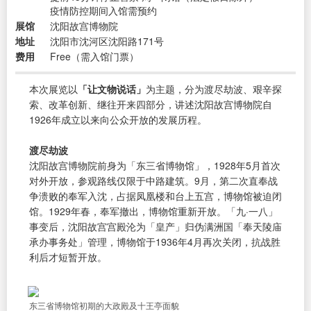
疫情防控期间入馆需预约
展馆
沈阳故宫博物院
地址
沈阳市沈河区沈阳路171号
费用
Free（需入馆门票）
本次展览以
「让文物说话」
为主题，分为渡尽劫波、艰辛探
索、改革创新、继往开来四部分，讲述沈阳故宫博物院自
1926年成立以来向公众开放的发展历程。
渡尽劫波
沈阳故宫博物院前身为「东三省博物馆」，1928年5月首次
对外开放，参观路线仅限于中路建筑。9月，第二次直奉战
争溃败的奉军入沈，占据凤凰楼和台上五宫，博物馆被迫闭
馆。1929年春，奉军撤出，博物馆重新开放。「九·一八」
事变后，沈阳故宫宫殿沦为「皇产」归伪满洲国「奉天陵庙
承办事务处」管理，博物馆于1936年4月再次关闭，抗战胜
利后才短暂开放。
东三省博物馆初期的大政殿及十王亭面貌