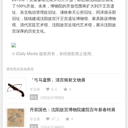
了100%开放。未来，博物院的开放范围将扩大到汗王宫遗
址、东北电信管理处旧址、满铁奉天公所旧址、同泽俱乐部
旧址，陆续建成沈阳故宫汗王宫遗址博物馆、家具陈设博物
馆、清代宫廷艺术馆、沈阳故宫近现代艺术馆，展示沈阳故
宫深厚的历史文化。
© iDaily Media 版权所有，未经授权禁止使用。
展馆里的其他展览
「弓马凝辉」清宫骑射文物展
常设展
8 人
4
展览
沈阳故宫博物院
丹宸国色：沈阳故宫博物院建院百年新春特展
常设展
37 人
4
展览
沈阳故宫博物院