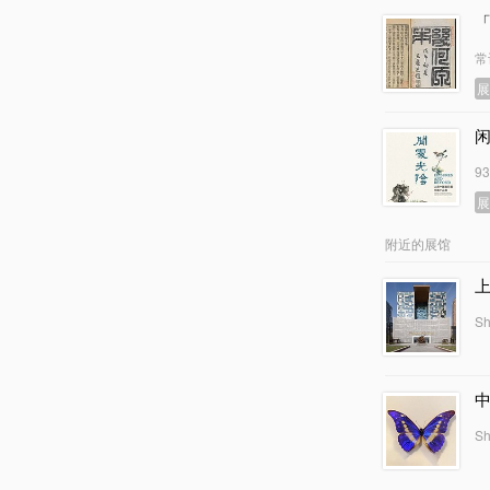
常
9
附近的展馆
Sh
Sh