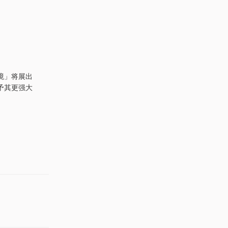
境」将展出
予其更强大