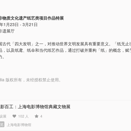
非物质文化遗产纸艺类项目作品特展
年1月23日 - 3月21日
非遗展厅
国古代「四大发明」之一，对推动世界文明发展具有重要意义。「纸无止
品，以及纸鸢、纸伞和当代纸艺作品，通过打破并重构「纸」的概念，赋
力。
y Media 版权所有，未经授权禁止使用。
电影百工：上海电影博物馆典藏文物展
设展
102 人
4
展览
上海电影博物馆