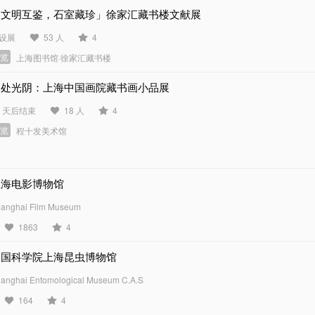
「文明互鉴，石室藏珍」徐家汇藏书楼文献展
设展
53 人
4
展览
上海图书馆·徐家汇藏书楼
闲处光阴：上海中国画院藏书画小品展
3 天后结束
18 人
4
展览
程十发美术馆
上海电影博物馆
anghai Film Museum
1863
4
中国科学院上海昆虫博物馆
anghai Entomological Museum C.A.S
164
4