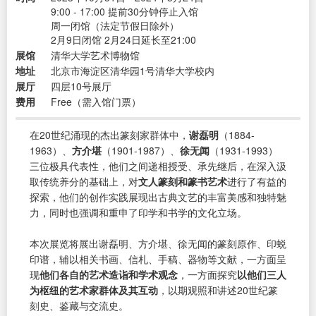
9:00 - 17:00 提前30分钟停止入馆
周一闭馆（法定节假日除外）
2月9日闭馆 2月24日延长至21:00
展馆
清华大学艺术博物馆
地址
北京市海淀区清华园1号清华大学校内
展厅
四层10号展厅
费用
Free（需入馆门票）
在20世纪涌现的杰出篆刻家群体中，
谢磊明
（1884-
1963）、
方介堪
（1901-1987）、
徐无闻
（1931-1993）
三位极具代表性，他们之间递相授受、承先继后，在深入汲
取传统养分的基础上，对
文人篆刻和篆书艺术
进行了有益的
探索，他们的创作实践展现出古典文艺的丰富美感和独特魅
力，同时也强调和重申了印学和书学的文化立场。
本次展览将展出谢磊明、方介堪、徐无闻的篆刻原作、印蜕
印谱，辅以相关书画、信札、手稿、器物等文献，一方面呈
现
他们各自的艺术造诣和学术观念
，一方面探究
以他们三人
为枢纽的艺术家群体及其互动
，以期观照和讲述20世纪篆
刻史、鉴藏与交流史。