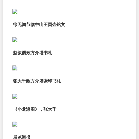
徐无闻节临中山王圆壶铭文
赵叔孺致方介堪书札
张大千致方介堪索印书札
《小龙湫图》，张大千
展览海报