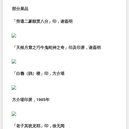
部分展品
「旁通二篆頫贯八分」印，谢磊明
「天根月窟之巧牛鬼蛇神之奇」印及印屏，谢磊明
「白巂（鹃）楼」印，方介堪
方介堪印屏，1985年
「老子其犹龙耶」印，徐无闻