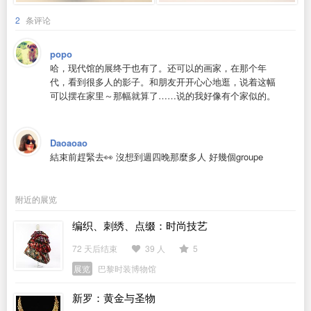
2
条评论
popo
哈，现代馆的展终于也有了。还可以的画家，在那个年
代，看到很多人的影子。和朋友开开心心地逛，说着这幅
可以摆在家里～那幅就算了……说的我好像有个家似的。
Daoaoao
結束前趕緊去👀 沒想到週四晚那麼多人 好幾個groupe
附近的展览
编织、刺绣、点缀：时尚技艺
72 天后结束
39 人
5
展览
巴黎时装博物馆
新罗：黄金与圣物