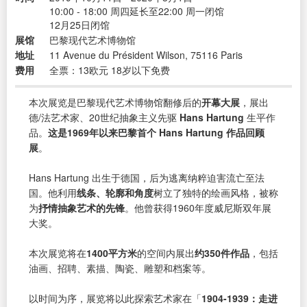
10:00 - 18:00 周四延长至22:00 周一闭馆
12月25日闭馆
展馆
巴黎现代艺术博物馆
地址
11 Avenue du Président Wilson, 75116 Paris
费用
全票：13欧元 18岁以下免费
本次展览是巴黎现代艺术博物馆翻修后的
开幕大展
，展出
德/法艺术家、20世纪抽象主义先驱
Hans Hartung
生平作
品。
这是1969年以来巴黎首个 Hans Hartung 作品回顾
展
。
Hans Hartung 出生于德国，后为逃离纳粹迫害流亡至法
国。他利用
线条、轮廓和角度
树立了独特的绘画风格，被称
为
抒情抽象艺术的先锋
。他曾获得1960年度威尼斯双年展
大奖。
本次展览将在
1400平方米
的空间内展出
约350件作品
，包括
油画、招聘、素描、陶瓷、雕塑和档案等。
以时间为序，展览将以此探索艺术家在「
1904-1939：走进