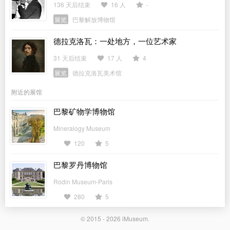
136 天后结束
16 人
-
展览
巴黎解放博物馆
德拉克洛瓦：一处地方，一位艺术家
31 天后结束
17 人
4
展览
德拉克洛瓦美术馆
附近的展馆
巴黎矿物学博物馆
Mineralogy Museum
120
5
巴黎罗丹博物馆
Rodin Museum-Paris
280
5
© 2015 - 2026
iMuseum
.