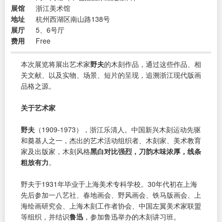
展馆
浙江美术馆
地址
杭州西湖区南山路138号
展厅
5、6号厅
费用
Free
本次展览将展出艺术家
野夫
的木刻作品，通过这些作品、相
关文献、以及实物、场景、短片的呈现，追溯浙江现代版画
品格之源。
关于艺术家
野夫
（1909-1973），浙江乐清人。中国新兴木刻运动先驱
和奠基人之一，杰出的艺术活动组织者、木刻家、美术教育
家及出版家，木刻风格
黑白对比强烈，刀韵木味浓厚，线条
粗放有力
。
野夫于1931年毕业于上海美术专科学校。30年代初在上海
先后参加一八艺社、春地画会、野风画会、铁马版画会、上
海绘画研究会、上海木刻工作者协会、中国左翼美术家联盟
等组织，并结识
鲁迅
，参加鲁迅举办的木刻讲习班。