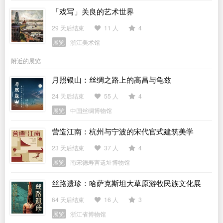
「戏写」关良的艺术世界
29 天后结束
11 人
4
展览
浙江美术馆
附近的展览
月照银山：丝绸之路上的高昌与龟兹
24 天后结束
55 人
4
展览
中国丝绸博物馆
营造江南：杭州与宁波的宋代官式建筑美学
23 天后结束
37 人
4
展览
南宋德寿宫遗址博物馆
丝路遗珍：哈萨克斯坦大草原游牧民族文化展
64 天后结束
16 人
3
展览
浙江省博物馆