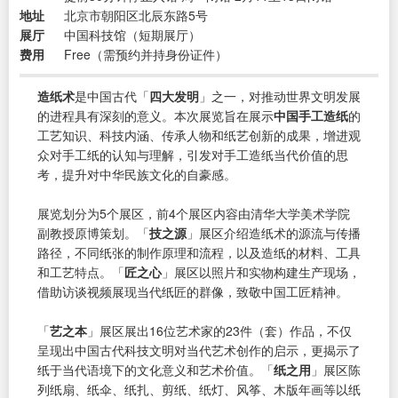
地址
北京市朝阳区北辰东路5号
展厅
中国科技馆（短期展厅）
费用
Free（需预约并持身份证件）
造纸术
是中国古代「
四大发明
」之一，对推动世界文明发展
的进程具有深刻的意义。本次展览旨在展示
中国手工造纸
的
工艺知识、科技内涵、传承人物和纸艺创新的成果，增进观
众对手工纸的认知与理解，引发对手工造纸当代价值的思
考，提升对中华民族文化的自豪感。
展览划分为5个展区，前4个展区内容由清华大学美术学院
副教授原博策划。「
技之源
」展区介绍造纸术的源流与传播
路径，不同纸张的制作原理和流程，以及造纸的材料、工具
和工艺特点。「
匠之心
」展区以照片和实物构建生产现场，
借助访谈视频展现当代纸匠的群像，致敬中国工匠精神。
「
艺之本
」展区展出16位艺术家的23件（套）作品，不仅
呈现出中国古代科技文明对当代艺术创作的启示，更揭示了
纸于当代语境下的文化意义和艺术价值。「
纸之用
」展区陈
列纸扇、纸伞、纸扎、剪纸、纸灯、风筝、木版年画等以纸