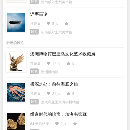
展览
新南威尔士州美术馆
近宇宙论
常设展
5 人
-
展览
新南威尔士州美术馆
附近的展览
澳洲博物馆巴厘岛文化艺术收藏展
常设展
17 人
5
展览
澳洲博物馆
极深之处：前往海底之旅
常设展
21 人
5
展览
澳大利亚国家海事博物馆
维京时代的珍宝：加洛韦窖藏
64 天后结束
3 人
-