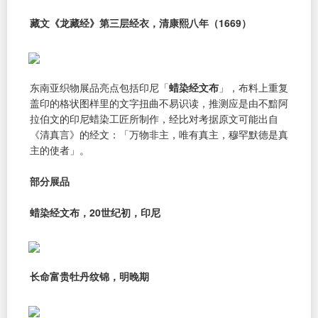
藏文《龙藏经》第三层经衣，清康熙八年（1669）
东南亚织物展品亮点包括印尼「
蜡染经文布
」，布料上重复
盖印的格状图样里的文字扭曲不易识读，推测应是由不黯阿
拉伯文的印尼蜡染工匠所制作，经比对考据原文可能出自
《清真言》的经文：「万物非主，唯有真主，穆罕默德是真
主的使者」。
部分展品
蜡染经文布，20世纪初，印尼
长命富贵牡丹纹锦，明晚期