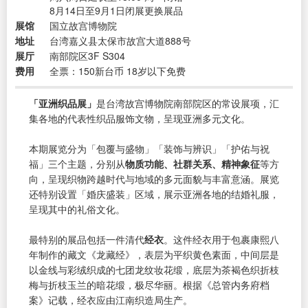
8月14日至9月1日闭展更换展品
展馆
国立故宫博物院
地址
台湾嘉义县太保市故宫大道888号
展厅
南部院区3F S304
费用
全票：150新台币 18岁以下免费
「亚洲织品展」
是台湾故宫博物院南部院区的常设展项，汇
集各地的代表性织品服饰文物，呈现亚洲多元文化。
本期展览分为「包覆与盛物」「装饰与辨识」「护佑与祝
福」三个主题，分别从
物质功能、社群关系、精神象征
等方
向，呈现织物跨越时代与地域的多元面貌与丰富意涵。展览
还特别设置「婚庆盛装」区域，展示亚洲各地的结婚礼服，
呈现其中的礼俗文化。
最特别的展品包括一件清代
经衣
。这件经衣用于包裹康熙八
年制作的藏文《龙藏经》，表层为平织黄色素面，中间层是
以金线与彩绒织成的七团龙纹妆花缎，底层为茶褐色织折枝
梅与折枝玉兰的暗花缎，极尽华丽。根据《总管内务府档
案》记载，经衣应由江南织造局生产。