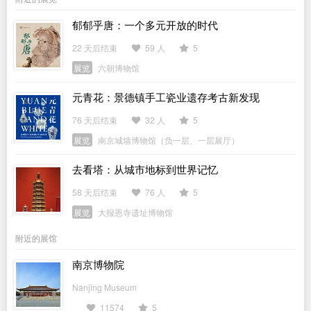
郁郁乎唐：一个多元开放的时代
22 天后结束
59 人
5
展览
六朝博物馆
元青花：景德镇手工瓷业遗存考古新发现
76 天后结束
32 人
5
展览
南京城墙博物馆（负一层、一层展厅）
去看塔：从城市地标到世界记忆
58 天后结束
76 人
5
展览
大报恩寺遗址博物馆
附近的展馆
南京博物院
Nanjing Museum
11574
5