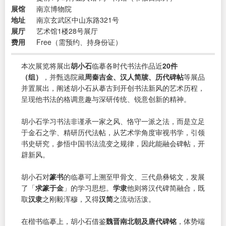
展馆
南京博物院
地址
南京玄武区中山东路321号
展厅
艺术馆1楼28号展厅
费用
Free（需预约、持身份证）
本次展览将展出
胡小石
临摹各时代书法作品近
20件
（组）
，并甄选院藏
周秦吉金、汉人简牍、历代碑帖
等展品
并置展出，阐述胡小石从摹古到开创书法新风的艺术历程，
呈现他书法的格调意趣与深研传统、锐意创新的精神。
胡小石学习书法非谨承一家之风、恪守一派之法，而是立足
于金石之学、精研历代法帖，从艺术学角度审视书学，引领
书史研究，参悟中国书法流变之规律，因此能融会碑帖，开
辟新风。
胡小石对
篆书
的临摹可上溯至甲骨文、三代鼎彝铭文，发展
了「
求篆于金
」的学习思想。
学隶
他则将汉代碑简融合，既
取
汉隶
之刚毅浑穆，又得
汉简
之流动活泼。
在楷书临摹上，胡小石借鉴
魏晋南北朝及唐代碑铭
，体势端