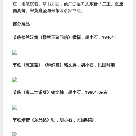
庄，用笔沉着。草书方面，他广泛临习从
东晋「二王」
至
唐
颜真卿、宋黄庭坚与米芾
等名家书法。
部分展品
节临楼兰汉简《楼兰王致问信》横幅，胡小石，1946年
节临《陈簋盖》《毕鲜簋》铭文屏，胡小石，民国时期
节临《秦二世诏版》铭文轴，胡小石，1960年左右
节临米芾《乐兄帖》轴，胡小石，民国时期