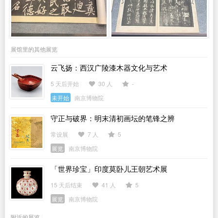
展馆里的其他展览
云飞扬：西汉广陵漆木器文化与艺术
5 天后开始
30 人
-
未开始
南京博物院
守正与破界：明末清初画坛的笔锋之辨
常设展
7 人
5
展览
南京博物院
「世界珍宝」印度莫卧儿王朝艺术展
15 天后结束
41 人
5
展览
南京博物院
附近的展览