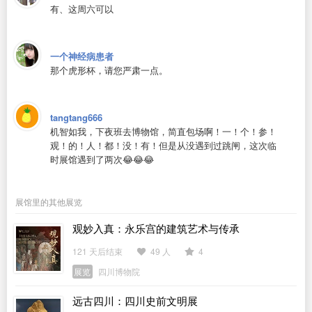
有、这周六可以
一个神经病患者
那个虎形杯，请您严肃一点。
tangtang666
机智如我，下夜班去博物馆，简直包场啊！一！个！参！
观！的！人！都！没！有！但是从没遇到过跳闸，这次临
时展馆遇到了两次😂😂😂
展馆里的其他展览
观妙入真：永乐宫的建筑艺术与传承
121 天后结束
49 人
4
展览
四川博物院
远古四川：四川史前文明展