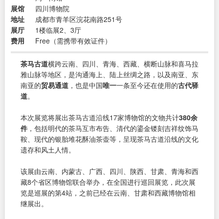
展馆
四川博物院
地址
成都市青羊区浣花南路251号
展厅
1楼临展2、3厅
费用
Free（需携带有效证件）
茶马古道
横跨云南、四川、青海、西藏、横断山脉和喜马拉
雅山脉等地区，是沟通海上、陆上丝绸之路，以及南亚、东
南亚的
贸易通道
，也是中国
唯一
一条至今还在使用的
古代驿
道
。
本次展览将展出茶马古道沿线17家博物馆的文物共计
380余
件
，包括明代的茶马互市布告、清代的鎏金镂刻吉祥纹饰马
鞍、现代的银胎堆花酥油茶壶等，呈现茶马古道沿线的文化
遗存和风土人情。
该展由云南、内蒙古、广西、四川、陕西、甘肃、青海和西
藏8个省区博物馆联合举办，在全国进行巡回展览，此次展
览是巡展的第4站，之前已经在云南、甘肃和西藏博物馆相
继展出。