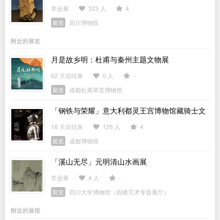
常设展
323 人
4
展览
四川博物院
附近的展览
月是故乡明：杜甫与秦州主题文物展
62 天后结束
0 人
-
展览
成都杜甫草堂博物馆
「钢铁与荣耀」意大利都灵王宫博物馆藏骑士文
物展
16 天后结束
126 人
4
展览
成都博物馆
「溪山无尽」元明清山水画展
常设展
4 人
-
展览
四川大学博物馆（四楼艺术专题展厅）
附近的展馆