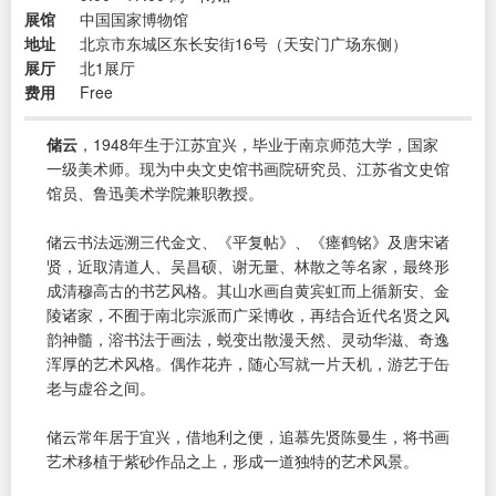
展馆
中国国家博物馆
地址
北京市东城区东长安街16号（天安门广场东侧）
展厅
北1展厅
费用
Free
储云
，1948年生于江苏宜兴，毕业于南京师范大学，国家
一级美术师。现为中央文史馆书画院研究员、江苏省文史馆
馆员、鲁迅美术学院兼职教授。
储云书法远溯三代金文、《平复帖》、《瘗鹤铭》及唐宋诸
贤，近取清道人、吴昌硕、谢无量、林散之等名家，最终形
成清穆高古的书艺风格。其山水画自黄宾虹而上循新安、金
陵诸家，不囿于南北宗派而广采博收，再结合近代名贤之风
韵神髓，溶书法于画法，蜕变出散漫天然、灵动华滋、奇逸
浑厚的艺术风格。偶作花卉，随心写就一片天机，游艺于缶
老与虚谷之间。
储云常年居于宜兴，借地利之便，追慕先贤陈曼生，将书画
艺术移植于紫砂作品之上，形成一道独特的艺术风景。