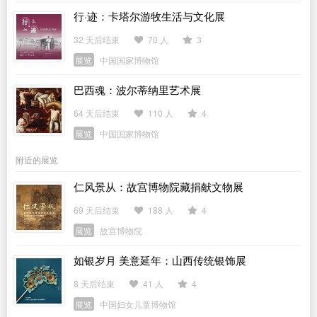
行·迹：卡塔尔游牧生活与文化展
32 天后结束
70 人
3
展览
中国国家博物馆
巴西魂：波尔蒂纳里艺术展
64 天后结束
110 人
4
展览
中国国家博物馆
附近的展览
仁风景从：故宫博物院藏捐献文物展
69 天后结束
188 人
4
展览
故宫博物院
如银岁月 美意延年：山西传统银饰展
8 天后结束
41 人
4
展览
中国妇女儿童博物馆