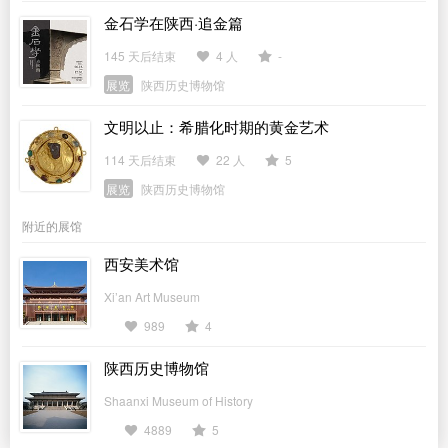
金石学在陕西·追金篇
145 天后结束
4 人
-
展览
陕西历史博物馆
文明以止：希腊化时期的黄金艺术
114 天后结束
22 人
5
展览
陕西历史博物馆
附近的展馆
西安美术馆
Xi’an Art Museum
989
4
陕西历史博物馆
Shaanxi Museum of History
4889
5