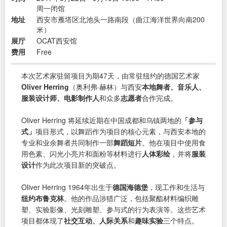
周一闭馆
地址
西安市雁塔区北池头一路南段（曲江海洋世界向南200
米）
展厅
OCAT西安馆
费用
Free
本次艺术家驻留项目为期47天，由常驻纽约的德国艺术家
Oliver Herring
（奥利弗·赫林）与西安
本地舞者、音乐人、
服装设计师、电影制作人
和众多
志愿者
合作完成。
Oliver Herring 将延续近期在中国成都和乌镇两地的
「参与
式」
项目形式，以舞蹈作为项目的核心元素，与西安本地的
专业和业余舞者共同制作一部
舞蹈短片
。他在项目中使用食
用色素、闪光小亮片和面粉等材料进行
人体彩绘
，并将
服装
设计
作为此次项目新的突破点。
Oliver Herring 1964年出生于
德国海德堡
，现工作和生活与
纽约布鲁克林
。他的作品涉猎广泛，包括聚酯材料编织雕
塑、实验影像、光刻雕塑、参与式的行为表演等。这些艺术
项目都体现了
社交互动、人际关系
和
趣味实验
三个特点。