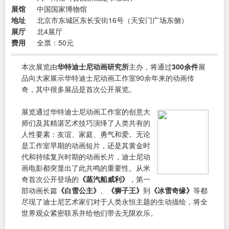
展馆
中国国家博物馆
地址
北京市东城区东长安街16号（天安门广场东侧）
展厅
北4展厅
费用
全票：50元
本次展览由
华特迪士尼动画研究所
主办，将通过
300余件
展
品向大家展示华特迪士尼动画工作室90余年来的动画传
奇，其中很多展品是首次公开展览。
展览通过华特迪士尼动画工作室的创意大
师们及其精湛艺术技巧演绎了人类共有的
人性要素：友谊、家庭、勇气和爱。无论
是工作室早期的动画短片，还是其黄金时
代和持续复兴时期的动画长片，迪士尼动
画电影都突显出了此共鸣的重要性。从米
奇首次公开登场的
《蒸汽船威利》
，第一
部动画长篇
《白雪公主》
、
《狮子王》
到
《冰雪奇缘》
等都
尽现了迪士尼艺术家们对于人类永恒主题的生动描绘，将全
世界观众紧密联系并给他们带去无限欢乐。