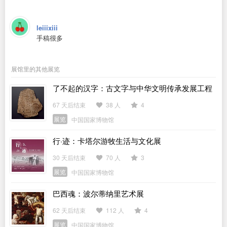
leiiixiii
手稿很多
展馆里的其他展览
了不起的汉字：古文字与中华文明传承发展工程
「十四五」成果展
67 天后结束
38 人
4
展览
中国国家博物馆
行·迹：卡塔尔游牧生活与文化展
30 天后结束
70 人
3
展览
中国国家博物馆
巴西魂：波尔蒂纳里艺术展
62 天后结束
112 人
4
展览
中国国家博物馆