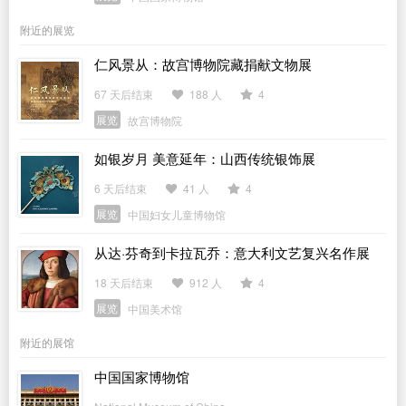
附近的展览
仁风景从：故宫博物院藏捐献文物展
67 天后结束
188 人
4
展览
故宫博物院
如银岁月 美意延年：山西传统银饰展
6 天后结束
41 人
4
展览
中国妇女儿童博物馆
从达·芬奇到卡拉瓦乔：意大利文艺复兴名作展
18 天后结束
912 人
4
展览
中国美术馆
附近的展馆
中国国家博物馆