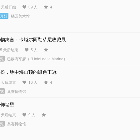
3 天后开始
39 人
4
未开始
橘园美术馆
动物寓言：卡塔尔阿勒萨尼收藏展
55 天后结束
5 人
-
展览
巴黎海军府（L’Hôtel de la Marine）
雪松，地中海山顶的绿色王冠
9 天后结束
16 人
4
展览
奥赛博物馆
装饰墙壁
3 天后结束
9 人
-
展览
奥赛博物馆