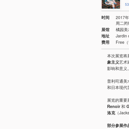
53
时间
2017年
周二闭
展馆
橘园美
地址
Jardin 
费用
Fre
本次展览将
象主义
艺术
影响和意义
普利司通美术馆
和日本现代艺
展览的重要
Renoir
和
G
洛克
（Jack
部分参展作