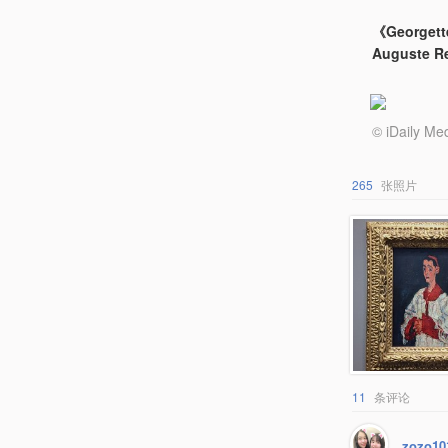
《Georgett
Auguste R
© iDail
265
张照片
11
条评论
zozo10