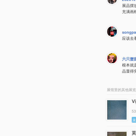
展品摆
充满画
songpa
应该去
六只蟹
根本就
品显得
展馆里的其他展览
Vi
5