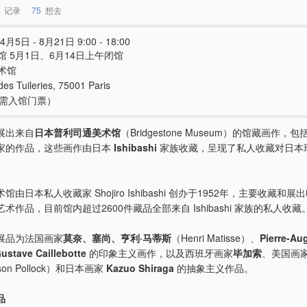
记录
75
想去
4月5日 - 8月21日 9:00 - 18:00
馆 5月1日、6月14日上午闭馆
术馆
des Tuileries, 75001 Paris
e（需入馆门票）
展出来自
日本普利司通美术馆
（Bridgestone Museum）的馆藏画作，包
家的作品，这些画作由日本
Ishibashi
家族收藏，呈现了私人收藏对日本
。
由日本私人收藏家 Shojiro Ishibashi 创办于1952年，主要收藏和
术作品，目前馆内超过2600件藏品全部来自 Ishibashi 家族的私人收藏
展品为法国画家
莫奈、塞尚、亨利·马蒂斯
（Henri Matisse）、
Pierre-Au
ustave Caillebotte
的印象主义画作，以及西班牙画家
毕加索
、美国画
son Pollock）和日本画家
Kazuo Shiraga
的抽象主义作品。
品