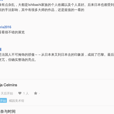
放有点杂乱，大都是Ishibashi家族的个人收藏以及个人喜好。后来日本也都受
框的手法影响，其中有很多大师的作品，还是挺值的一看的
ris2016
看看很不错的展览
腿
是法国人不可掩饰的骄傲～～从日本来又到日本去的印象派，成就了巴黎。最后
突兀，但确实整场的亮点。
ja Celmins
3 天后开始
1 人
-
未开始
橘园美术馆
莫奈与时间