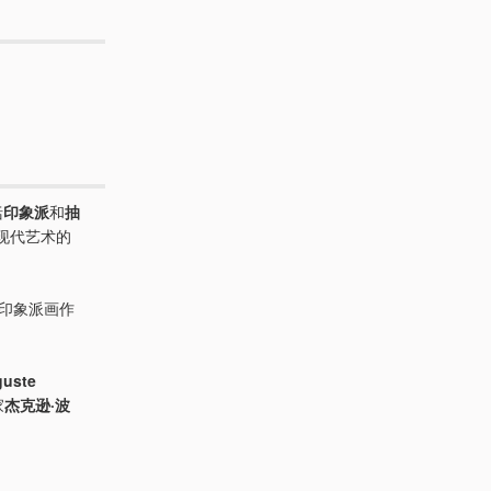
括
印象派
和
抽
现代艺术的
展出印象派画作
。
guste
家
杰克逊·波