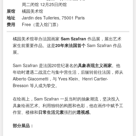
周二闭馆 12月25日闭馆
展馆
橘园美术馆
地址
Jardin des Tuileries, 75001 Paris
费用
Free（需入馆门票）
橘园美术馆举办法国画家
Sam Szafran
作品展，展出艺术
家生前重要作品。这是
20年来法国首个
Sam Szafran 作品
展。
Sam Szafran 是法国20世纪著名的
具象表现主义画家
。他
年幼时遭遇二战流亡与集中营生活，后辗转前往法国，师从
Alberto Giacometti，与 Yves Klein、Henri Cartier-
Bresson 等人成为挚交。
在绘画上，Sam Szafran 一反当时的抽象潮流，坚决投入
具象绘画艺术。利用独特的构图和色彩，他在画作中赋予工
作室、楼梯和
日常生活元素
强烈的
透视感
。
部分展品：