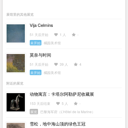
展馆里的其他展览
Vija Celmins
51 天后开始
1 人
-
未开始
橘园美术馆
莫奈与时间
51 天后开始
39 人
4
未开始
橘园美术馆
附近的展览
动物寓言：卡塔尔阿勒萨尼收藏展
153 天后结束
5 人
-
展览
巴黎海军府（L’Hôtel de la Marine）
雪松，地中海山顶的绿色王冠