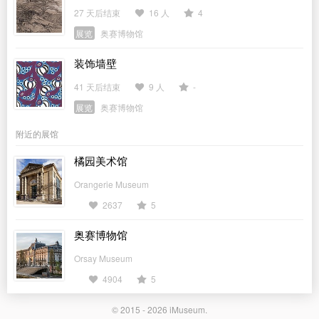
27 天后结束
16 人
4
展览
奥赛博物馆
装饰墙壁
41 天后结束
9 人
-
展览
奥赛博物馆
附近的展馆
橘园美术馆
Orangerie Museum
2637
5
奥赛博物馆
Orsay Museum
4904
5
© 2015 - 2026
iMuseum
.