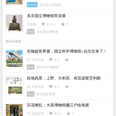
未开始
东京国立博物馆
东京国立博物馆常设展
常设展
314 人
5
展览
东京国立博物馆
附近的展览
生物超世界展：国立科学博物馆×达尔文来了！
67 天后结束
4 人
-
展览
国立科学博物馆
此地风景：上野、大牟田、布宜诺斯艾利斯
62 天后结束
5 人
-
展览
东京都美术馆
百花缭乱：大英博物馆藏江户绘画展
73 天后结束
60 人
5