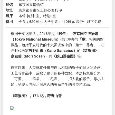
展馆
东京国立博物馆
地址
東京都台東区上野公園13-9
展厅
本馆 特别1室、特别2室
费用
全票：620日元 大学生票：410日元 高中生以下免费
根据干支纪年法，2016年是
「猴年」
，
东京国立博物馆
（Tokyo National Museum）
借此举办与
「猴」
相关的馆
藏品，包括平安时代的十六罗汉像中的「第十一尊者」，江
户时代画家
狩野山雪（Kano Sansetsu）
的
《猿猴图》
、
森狙仙（Mori Sosen）
的
《秋山游猿图》
等。
自古以来，人类就将外形与自己相似的猴子们融入到绘画、
工艺等作品中，反映了猴子的各种面貌。本次特集展分为
「可爱」、「群居」、「毛发」、「拟人化的猴子」等小主
题，呈现人与猴之间悠久的关系产生的各类艺术品。
《猿猴图》，17世纪，狩野山雪