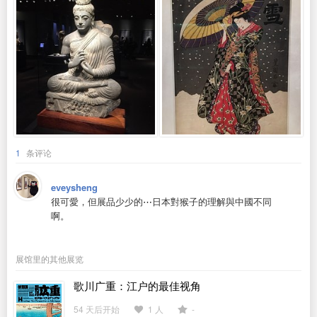
1
条评论
eveysheng
很可愛，但展品少少的⋯日本對猴子的理解與中國不同
啊。
展馆里的其他展览
歌川广重：江户的最佳视角
54 天后开始
1 人
-