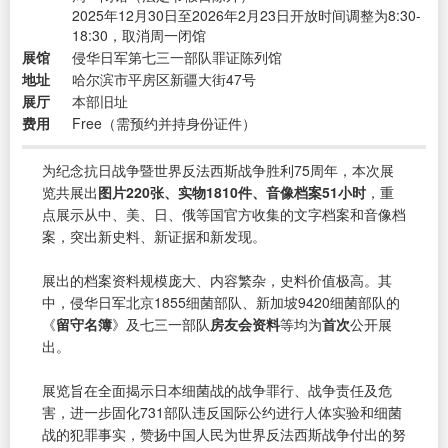
2025年12月30日至2026年2月23日开放时间调整为8:30-
18:30，取消周一闭馆
展馆
侵华日军第七三一部队罪证陈列馆
地址
哈尔滨市平房区新疆大街47号
展厅
本部旧址
费用
Free（需预约并持身份证件）
为纪念抗日战争暨世界反法西斯战争胜利75周年，本次展
览共展出
图片220张、实物1810件、音像档案51小时
，重
点展示从中、美、日、俄等国官方收集的文字档案和音像档
案，突出新史料、新证据和新发现。
展出的档案资料规模庞大、内容繁杂，史料价值极高。其
中，侵华日军北京1855细菌部队、新加坡9420细菌部队的
《
留守名簿
》及七三一部队
房友会资料
等均为
首次
公开展
出。
展览旨在全面揭示日本细菌战的战争罪行、战争责任及危
害，进一步固化731部队违反国际公约进行人体实验和细菌
战的犯罪事实，赞扬中国人民为世界反法西斯战争付出的努