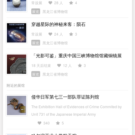
常设展
28 人
4
展览
黑龙江省博物馆
穿越星际的神秘来客：陨石
常设展
24 人
3
展览
黑龙江省博物馆
「光影可鉴」重庆中国三峡博物馆馆藏铜镜展
18 天后结束
12 人
3
展览
黑龙江省博物馆
附近的展馆
侵华日军第七三一部队罪证陈列馆
The Exhibition Hall of Evidences of Crime Commited by
Unit 731 of the Japanese Imperial Army
340
5