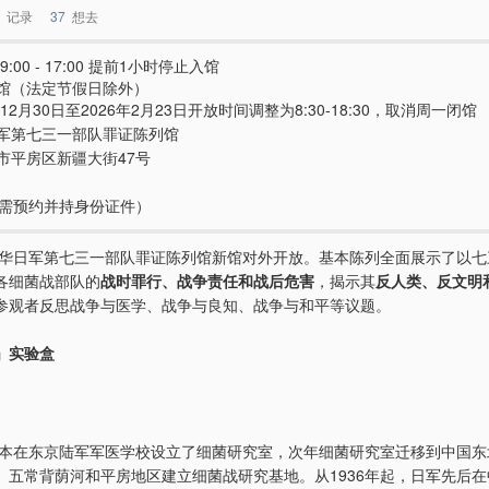
记录
37
想去
9:00 - 17:00 提前1小时停止入馆
馆（法定节假日除外）
年12月30日至2026年2月23日开放时间调整为8:30-18:30，取消周一闭馆
军第七三一部队罪证陈列馆
市平房区新疆大街47号
e（需预约并持身份证件）
，侵华日军第七三一部队罪证陈列馆新馆对外开放。基本陈列全面展示了以
各细菌战部队的
战时罪行、战争责任和战后危害
，揭示其
反人类、反文明
参观者反思战争与医学、战争与良知、战争与和平等议题。
」实验盒
，日本在东京陆军军医学校设立了细菌研究室，次年细菌研究室迁移到中国
、五常背荫河和平房地区建立细菌战研究基地。从1936年起，日军先后