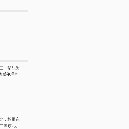
七三一部队为
和反伦理
的
东北，相继在
在中国东北、