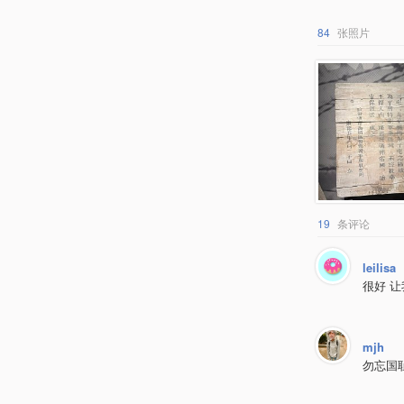
84
张照片
19
条评论
leilisa
很好 
mjh
勿忘国