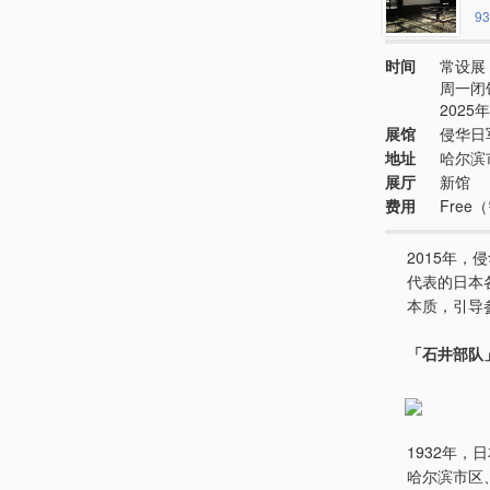
93
时间
常设展 
周一闭
2025
展馆
侵华日
地址
哈尔滨
展厅
新馆
费用
Fre
2015年
代表的日本
本质，引导
「石井部队
1932年
哈尔滨市区