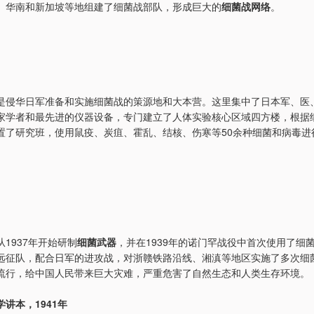
、华南和新加坡等地组建了细菌战部队，形成巨大的
细菌战网络
。
是侵华日军准备和实施细菌战的策源地和大本营。这里集中了日本军、医
家学者和最先进的仪器设备，专门建立了人体实验核心区域四方楼，根据
置了研究班，使用鼠疫、炭疽、霍乱、结核、伤寒等50余种细菌和病毒进
1937年开始研制
细菌武器
，并在1939年的诺门罕战役中首次使用了细
远征队，配合日军的进攻战，对浙赣铁路沿线、湘滇等地区实施了多次细
流行，给中国人民带来巨大灾难，严重危害了自然生态和人类生存环境。
讲本，1941年