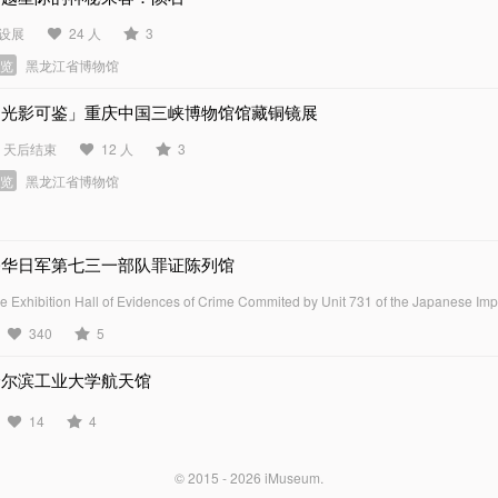
设展
24 人
3
展览
黑龙江省博物馆
「光影可鉴」重庆中国三峡博物馆馆藏铜镜展
0 天后结束
12 人
3
展览
黑龙江省博物馆
侵华日军第七三一部队罪证陈列馆
e Exhibition Hall of Evidences of Crime Commited by Unit 731 of the Japanese Imp
340
5
哈尔滨工业大学航天馆
14
4
© 2015 - 2026
iMuseum
.