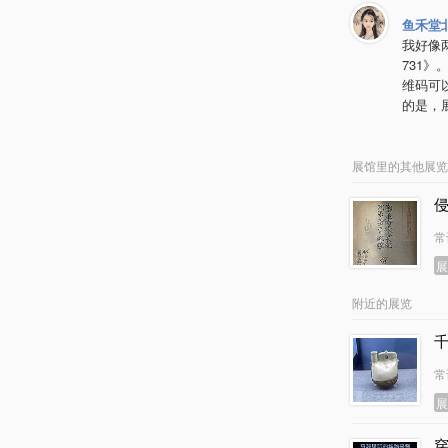
鱼禾堂
我好像
731》
维码可
的是，
展馆里的其他展览
常
附近的展览
常