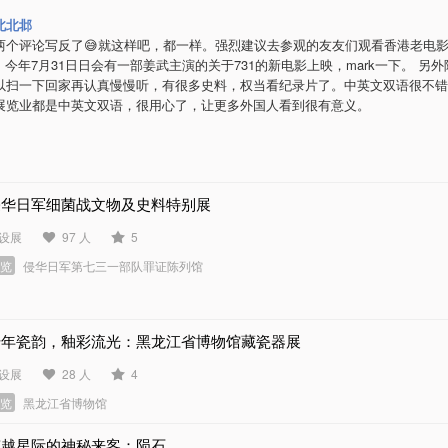
北北邶
两个评论写反了😅就这样吧，都一样。强烈建议去参观的友友们观看香港老电
。 今年7月31日日会有一部姜武主演的关于731的新电影上映，mark一下。 另
以扫一下回家再认真慢慢听，有很多史料，权当看纪录片了。中英文双语很不错
展览业都是中英文双语，很用心了，让更多外国人看到很有意义。
侵华日军细菌战文物及史料特别展
设展
97 人
5
展览
侵华日军第七三一部队罪证陈列馆
千年瓷韵，釉彩流光：黑龙江省博物馆藏瓷器展
设展
28 人
4
展览
黑龙江省博物馆
穿越星际的神秘来客：陨石