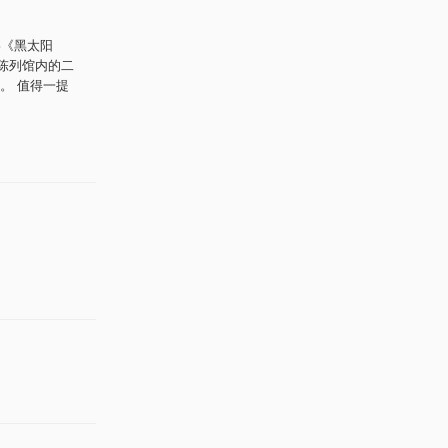
影《黑太阳
外陈列馆内的二
。 值得一提