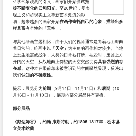
科学气象观测的引入，画家们开始尝试
捕
捉不断变化的云和阳光
。至20世纪，受表
现主义和超现实主义等新艺术潮流的影
响，越来越多的画家开始
在画作寄托自己的心象
，
描绘出多
样且富有个性的「天空」
。
与其他绘画主题相比，由于人们的视角通常是向着地面即向
着日常的，绘画中以
「天空」
为主角的画作相对较少。当地
上发生地震或战争，人类的日常被打断、摧毁时，废墟上方
开阔的天空、从战地向上仰望的天空突然变得
具有强烈的存
在感
。这种本在眼前却未被意识到的空间骤然显现，反映出
我们
认知的不确定性
。
提示：展览分为
前期
（9月14日 - 11月14日）和
后期
（10
月16日 - 11月10日），展期内部分展品将有更换。
部分展品
《戴达姆谷》，约翰·康斯特勃，约1805-1817年，栃木县
立美术馆藏