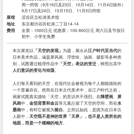
周一闭馆（9月16日及23日、10月14日、11月4日除外）
9月17日及24日、10月15日、11月5日闭馆
展馆
涩谷区立松涛美术馆
地址
东京都渋谷区松涛二丁目14-14
费用
全票：1000日元 优惠票：100-800日元 周六日及节假日
初中、小学生免费
本次展览以
「天空的发现」
为题，展出从
江户时代至当代
的
日本美术作品，涵盖屏风画、浮世绘、油画、摄影等多种类
别，试图通过梳理作品中
「天空」表达的变迁
，映照出其中
人们意识的变化与动荡
。
人们每天看到的天空，在现代社会被视为每个人都能描绘的
一个普遍存在。然而在日本古代美术中，在江户时代之前，
画家试图真实描绘「天空」的意识并不强烈。在
障壁画
、
屏
风画
中，
金箔背景和金云
等元素占据了天空的空间，而在
水
墨画
中，有时它被视为
留白
。之所以如此，是因为在日本古
人眼中，
天空既不是神的世界「天界」，也不是人类所在的
地面，而是一个模糊的地方
。