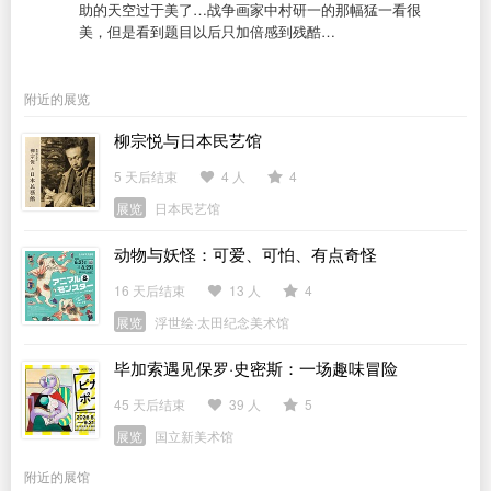
助的天空过于美了…战争画家中村研一的那幅猛一看很
美，但是看到题目以后只加倍感到残酷…
附近的展览
柳宗悦与日本民艺馆
5 天后结束
4 人
4
展览
日本民艺馆
动物与妖怪：可爱、可怕、有点奇怪
16 天后结束
13 人
4
展览
浮世绘·太田纪念美术馆
毕加索遇见保罗·史密斯：一场趣味冒险
45 天后结束
39 人
5
展览
国立新美术馆
附近的展馆