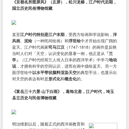
《京都名所图屏风》（左屏），松川龙椿，江户时代后期，
国立历史民俗博物馆藏
直至
江户时代特别是江户末期
，受西方绘画和学说影响，
洋
风画
、
泥绘
（一种民间绘画）和
浮世绘
中才开始出现广阔的
蓝天。江户时代画家
司马江汉
（1747-1818）的画作是反映
当时人们对「天空」认识变化的显著一例，他正是从
「兰
学」
（江户时代经荷兰人传入日本的西洋学术）中学习
地动
说
，才拥有科学的空间认识，进而在画中描绘蓝天。另一方
面浮世绘中
以水平带状颜料渲染天空
的典型手法，也显示出
对天空的表达有时是
形式化
和
概念化
的。
《富岳三十六景·山下白雨》，葛饰北斋，江户时代，埼玉
县立历史与民俗博物馆藏
明治维新以后，随着正式的西洋画教育和