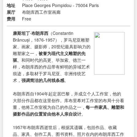
地址
Place Georges Pompidou - 75004 Paris
展厅
布朗库西工作室画廊
费用
Free
康斯坦丁·布朗库西
（Constantin
Brâncuși，1876-1957），罗马尼亚雕塑
家、画家、摄影师，20世纪最具影响力的
雕塑家之一，
被誉为现代主义雕塑的先
驱
。和同时代的高更、毕加索、德兰一
样，布朗库西的作品带有鲜明的异域艺术
痕迹，多取材于罗马尼亚、非洲传统艺
术，
强调简洁的几何线条感
。
布朗库西自1904年起定居巴黎，并成立个人工作室，他的
大部分作品都在这里创作。库布里希对工作室的布局十分看
重，他将工作室视为自己的作品之一，
每一件家具、雕塑和
摄影作品的位置皆由他本人亲自设计
。
1957年布朗库西逝世后，根据其遗嘱，包括作品、收藏
品、家具、创作工具、图书资料、照片在内的布朗库西工作