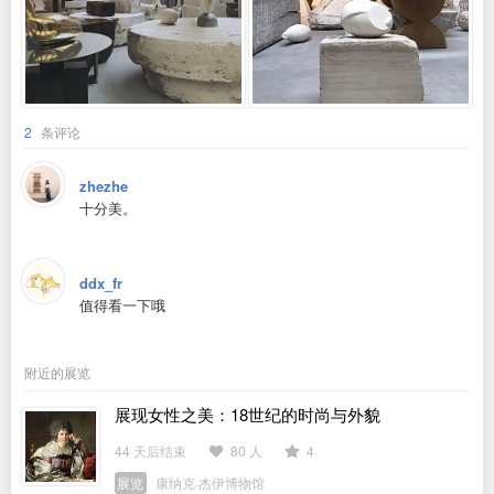
2
条评论
zhezhe
十分美。
ddx_fr
值得看一下哦
附近的展览
展现女性之美：18世纪的时尚与外貌
44 天后结束
80 人
4
展览
康纳克·杰伊博物馆