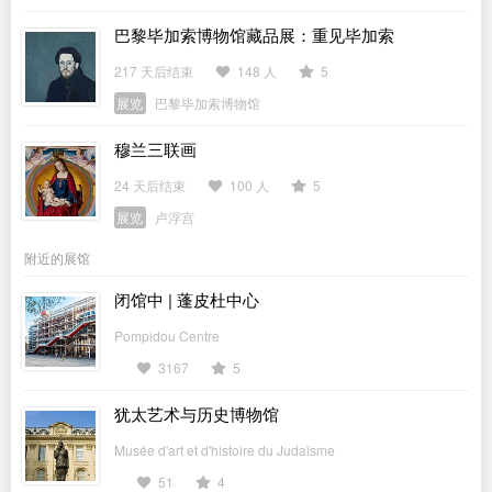
巴黎毕加索博物馆藏品展：重见毕加索
217 天后结束
148 人
5
展览
巴黎毕加索博物馆
穆兰三联画
24 天后结束
100 人
5
展览
卢浮宫
附近的展馆
闭馆中 | 蓬皮杜中心
Pompidou Centre
3167
5
犹太艺术与历史博物馆
Musée d'art et d'histoire du Judaïsme
51
4