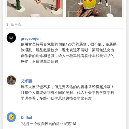
3
条评论
greysonjen
使用會員特展券兌換的價值128元的展覽，很不值，布展動
線混亂、展品數量較少，理念表達不清晰，策展無法突出
創作者的理念和意識，給人一種單純看看標本和藝術品的
感覺，不值得花這個錢
艾米丽
展不大展品也不多，但是要表达的内容非常经得起推敲！
且每个人都能做到有不同的见解。代入社会学哲学数学科
学进去看，多跟小伙伴思想碰撞会非常有趣
Kuihai
"这是一个收费较高的商业展览"😂