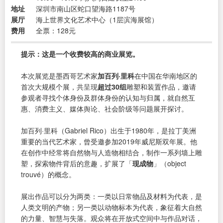
地址
深圳市南山区蛇口望海路1187号
展厅
海上世界文化艺术中心（1层滨海展馆）
费用
全票：128元
提示：这是一个收费较高的商业展览。
本次展览是墨西哥艺术家
加百列·里科
在中国在华南地区的
首次大规模个展，共呈现
超过30组
雕塑和装置作品，邀请
参观者寻找个体身份及群体身份的认知与归属，就自然互
惠、消费主义、媒体舆论、社会阶级等问题展开探讨。
加百列·里科（Gabriel Rico）出生于1980年，是拉丁美洲
重要的当代艺术家，曾受邀参加2019年威尼斯双年展。他
在创作中经常将自然物与人造物相结合，制作一系列墙上雕
塑，探索物件背后的意趣，扩展了「
现成物
」（object
trouvé）的概念。
展出作品可以分为两类：一类以日常物品及材料为代表，是
人类文明的产物；另一类以动物标本为代表，象征着大自然
的力量、智慧与失落。观众将在开放式空间中与作品对话，