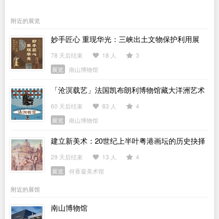
附近的展览
妙手匠心 重现华光：三峡出土文物保护利用展
78 天后结束
18 人
3
展览
南山博物馆
「沧溟载艺」法国凯布朗利博物馆藏大洋洲艺术
展
60 天后结束
83 人
4
展览
南山博物馆
建立新美术：20世纪上半叶粤港画坛的历史抉择
29 天后结束
13 人
4
展览
何香凝美术馆
附近的展馆
南山博物馆