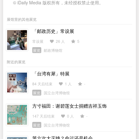
© iDaily Media 版权所有，未经授权禁止使用。
展馆里的其他展览
「邮政历史」常设展
常设展
26 人
5
展览
邮政博物馆
附近的展览
「台湾有犀」特展
84 天后结束
1 人
-
展览
国立台湾博物馆
方寸福田：谢碧莲女士捐赠吉祥玉饰
147 天后结束
0 人
-
展览
国立台湾博物馆
第六次大灭绝？命运还是机会