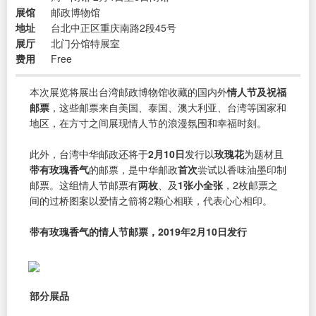
展馆
邮政博物馆
地址
台北中正区重庆南路2段45号
展厅
北门分馆特展室
费用
Free
本次展览将展出台湾邮政博物馆收藏的国内外
情人节及祝福
邮票
，这些邮票来自美国、泰国、澳大利亚、台湾等国家和
地区，在方寸之间展现情人节的浪漫氛围和幸福时刻。
此外，台湾中华邮政还将于
2月10日
发行以
玫瑰花
为题材且
带有玫瑰香气
的邮票，是中华邮政
首次
尝试以香味油墨印制
邮票。这组情人节邮票有
两枚
、及
1张小全张
，2枚邮票之
间的过桥图案以爱情之箭将2颗心相联，代表心心相印。
带有玫瑰香气的情人节邮票，2019年2月10日发行
部分展品