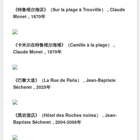
《特鲁维尔海滨》（Sur la plage à Trouville），Claude
Monet，1870年
《卡米尔在特鲁维尔海滩》（Camille à la plage），
Claude Monet，1870年
《巴黎大道》（La Rue de Paris），Jean-Baptiste
Sécheret，2025年
《黑岩酒店》（Hôtel des Roches noires），Jean-
Baptiste Sécheret，2004-2006年