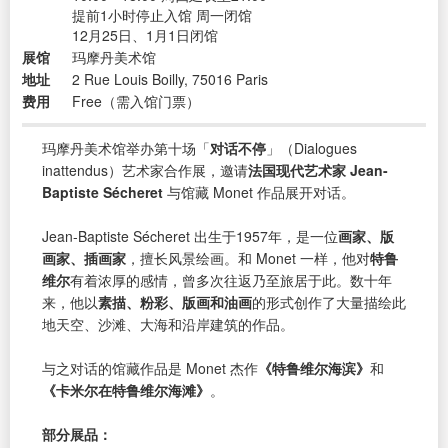
提前1小时停止入馆 周一闭馆
12月25日、1月1日闭馆
展馆
玛摩丹美术馆
地址
2 Rue Louis Boilly, 75016 Paris
费用
Free（需入馆门票）
玛摩丹美术馆举办第十场「
对话不停
」（Dialogues
inattendus）艺术家合作展，邀请
法国现代艺术家 Jean-
Baptiste Sécheret
与馆藏 Monet 作品展开对话。
Jean-Baptiste Sécheret 出生于1957年，是一位
画家、版
画家、插画家
，擅长风景绘画。和 Monet 一样，他对
特鲁
维尔
有着浓厚的感情，曾多次往返乃至旅居于此。数十年
来，他以
素描、粉彩、版画和油画
的形式创作了大量描绘此
地天空、沙滩、大海和沿岸建筑的作品。
与之对话的馆藏作品是 Monet 杰作
《特鲁维尔海滨》
和
《卡米尔在特鲁维尔海滩》
。
部分展品：