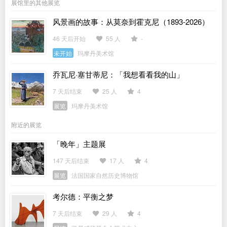
展馆里的其他展览
风景画的故事：从莫奈到霍克尼（1893-2026）
46 天后开始
55 人
-
未开始
玛摩丹美术馆
乔瓦尼·塞甘蒂尼：「我想看看我的山」
7 天后结束
25 人
4
展览
玛摩丹美术馆
附近的展览
「晚年」主题展
147 天后结束
17 人
4
展览
法国国家自然历史博物馆
考尔德：平衡之梦
7 天后结束
29 人
4